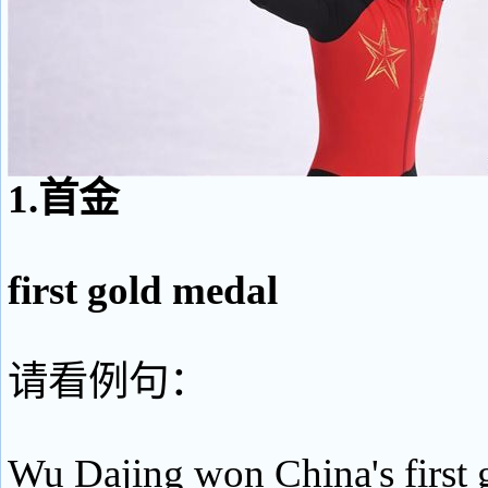
1.首金
first gold medal
请看例句：
Wu Dajing won China's first g