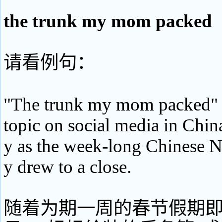
the trunk my mom packed
请看例句：
"The trunk my mom packed" 
topic on social media in Chi
y as the week-long Chinese 
y drew to a close.
随着为期一周的春节假期即