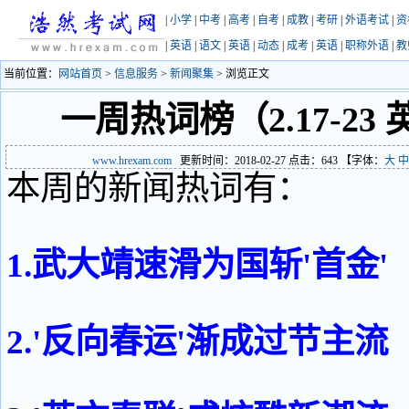
|
小学
|
中考
|
高考
|
自考
|
成教
|
考研
|
外语考试
|
资
|
英语
|
语文
|
英语
|
动态
|
成考
|
英语
|
职称外语
|
教
当前位置：
网站首页
>
信息服务
>
新闻聚集
> 浏览正文
一周热词榜（2.17-23
www.hrexam.com
更新时间：2018-02-27 点击：
643
【字体：
大
中
本周的新闻热词有：
1.武大靖速滑为国斩'首金'
2.'反向春运'渐成过节主流