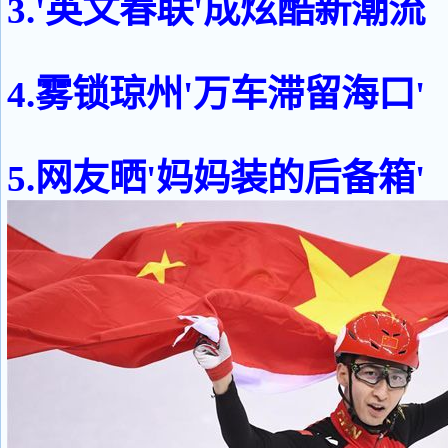
3.'英文春联'成炫酷新潮流
4.雾锁琼州'万车滞留海口'
5.网友晒'妈妈装的后备箱'