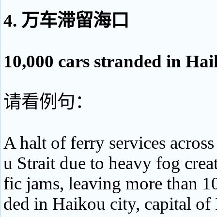
4. 万车滞留海口
10,000 cars stranded in Ha
请看例句：
A halt of ferry services acros
u Strait due to heavy fog crea
fic jams, leaving more than 10
ded in Haikou city, capital of