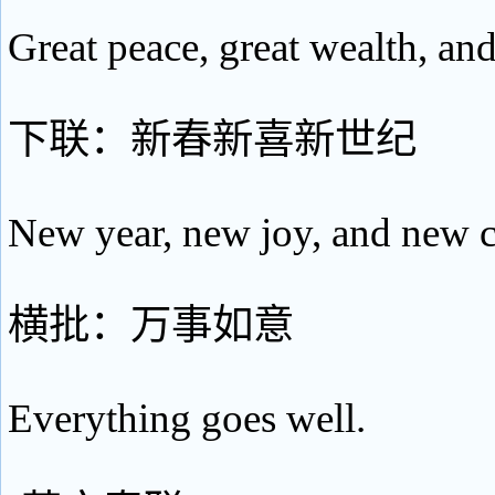
Great peace, great wealth, and
下联：新春新喜新世纪
New year, new joy, and new c
横批：万事如意
Everything goes well.