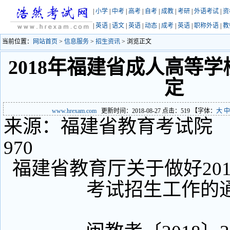
|
小学
|
中考
|
高考
|
自考
|
成教
|
考研
|
外语考试
|
资
|
英语
|
语文
|
英语
|
动态
|
成考
|
英语
|
职称外语
|
教
当前位置：
网站首页
>
信息服务
>
招生资讯
> 浏览正文
2018年福建省成人高等
定
www.hrexam.com
更新时间：2018-08-27 点击：
519
【字体：
大
中
来源：福建省教育考试院 
970
福建省教育厅关于做好20
考试招生工作的