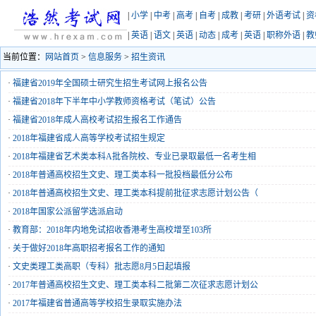
|
小学
|
中考
|
高考
|
自考
|
成教
|
考研
|
外语考试
|
资
|
英语
|
语文
|
英语
|
动态
|
成考
|
英语
|
职称外语
|
教
当前位置：
网站首页
>
信息服务
>
招生资讯
·
福建省2019年全国硕士研究生招生考试网上报名公告
·
福建省2018年下半年中小学教师资格考试（笔试）公告
·
福建省2018年成人高校考试招生报名工作通告
·
2018年福建省成人高等学校考试招生规定
·
2018年福建省艺术类本科A批各院校、专业已录取最低一名考生相
·
2018年普通高校招生文史、理工类本科一批投档最低分公布
·
2018年普通高校招生文史、理工类本科提前批征求志愿计划公告（
·
2018年国家公派留学选派启动
·
教育部：2018年内地免试招收香港考生高校增至103所
·
关于做好2018年高职招考报名工作的通知
·
文史类理工类高职（专科）批志愿8月5日起填报
·
2017年普通高校招生文史、理工类本科二批第二次征求志愿计划公
·
2017年福建省普通高等学校招生录取实施办法