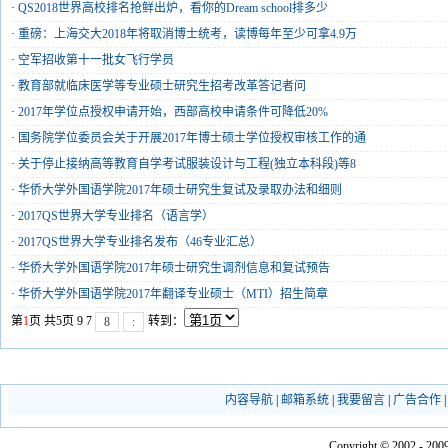
·
QS2018世界高校排名抢鲜出炉，看你的Dream school排多少
·
重磅：上海交大2018年将取消博士统考，读博每年至少可拿4.9万
·
空军招收第十一批女飞行学员
·
教育部就临床医学等专业硕士研究生招考改革答记者问
·
2017年学位点授权申请开始，西部高校申请条件可降低20%
·
国务院学位委员会关于开展2017年博士硕士学位授权审核工作的通
·
关于停止接纳高等教育自学考试服装设计与工程(独立本科段)等8
·
华侨大学外国语学院2017年硕士研究生复试及录取办法和细则
·
2017QS世界大学专业排名（语言学）
·
2017QS世界大学专业排名发布（46专业汇总）
·
华侨大学外国语学院2017年硕士研究生调剂信息和复试预告
·
华侨大学外国语学院2017年翻译专业硕士（MTI）招生简章
第
1
页 共5页
9
7
转到：
8
:
内容导航
|
邮箱系统
|
我要留言
|
广告合作
Copyright © 2002 - 2009