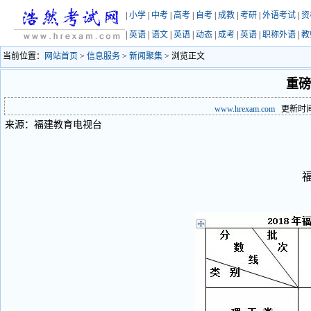
|
小学
|
中考
|
高考
|
自考
|
成教
|
考研
|
外语考试
|
资
|
英语
|
语文
|
英语
|
动态
|
成考
|
英语
|
职称外语
|
教
当前位置：
网站首页
>
信息服务
>
新闻聚集
> 浏览正文
重磅
www.hrexam.com
更新时间：2
来源：福建教育电视台