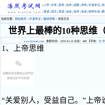
|
小学
|
中考
|
高考
|
自考
|
成教
|
考研
|
外语考试
|
资
|
英语
|
语文
|
英语
|
动态
|
成考
|
英语
|
职称外语
|
教
当前位置：
网站首页
>
外语考试
>
翻译资格
> 浏览正文
世界上最棒的10种思维
www.hrexam.com
更新时间：2016-03-24 点击：
488
【字体：
大
中
1、上帝思维
“关爱别人，受益自己。”上帝