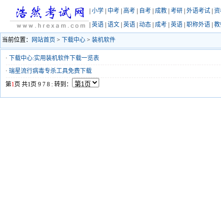
|
小学
|
中考
|
高考
|
自考
|
成教
|
考研
|
外语考试
|
资
|
英语
|
语文
|
英语
|
动态
|
成考
|
英语
|
职称外语
|
教
当前位置：
网站首页
>
下载中心
>
装机软件
·
下载中心:实用装机软件下载一览表
·
瑞星流行病毒专杀工具免费下载
第
1
页 共1页
9
7
8
:
转到：