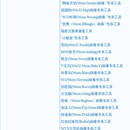
"
网络天空(Worm.Netsky)
病毒 "
专杀工具
莫国防(Win32.Mgf)
病毒专杀工具
"SCO
炸弹(Worm.Novarg)
病毒 "
专杀工具
"
恶鹰（Worm.BBeagle
）病毒 "
专杀工具
瑞星注册表修复工具
"
小邮差"
专杀工具
劳拉(Win32.Xorala)
病毒专杀工具
MSN
射手(Worm.Smibag)
专杀工具
斯文(Worm.Swen)
病毒专杀工具
V
宝贝(Win32.Worm.BabyV)
病毒专杀工具
布莱尔(Worm.Blare)
病毒专杀工具
911(Worm.Neroma)
病毒专杀工具
别惹我(Worm.Roron)
病毒专杀工具
大无极(Worm.Sobig)
病毒专杀工具
怪物（Worm.Bugbear
）病毒专杀工具
泡沫人(Worm.P2p.Fizzer)
病毒专杀工具
猜谜者(Worm.Dvldr)
病毒专杀工具
红色结束符(Redlof)
病毒专杀工具
WYX
引导区病毒专杀工具