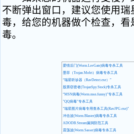
不断弹出窗口，建议您使用瑞
毒，给您的机器做个检查，看
毒。
爱情后门(Worm.LovGate)
病毒专杀工具
墨菲（Trojan.Mofei
）病毒专杀工具
“
瑞星听诊器（RavDetect.exe
）”
股票窃密者(TrojanSpy.Stock)
专杀工具
“MSN
病毒(Worm.msn.funny)”
专杀工具
"QQ
病毒"
专杀工具
"
瑞星图片病毒专用查杀工具(RavJPG.exe)"
冲击波(Worm.Blaster)
病毒专杀工具
ADODB.Stream
漏洞防范工具
震荡波(Worm.Sasser)
病毒专杀工具