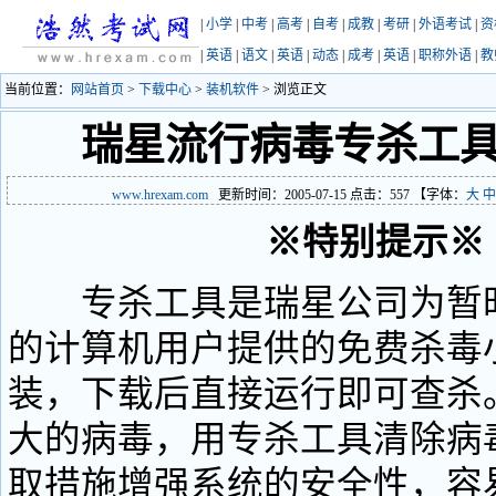
|
小学
|
中考
|
高考
|
自考
|
成教
|
考研
|
外语考试
|
资
|
英语
|
语文
|
英语
|
动态
|
成考
|
英语
|
职称外语
|
教
当前位置：
网站首页
>
下载中心
>
装机软件
> 浏览正文
瑞星流行病毒专杀工
www.hrexam.com
更新时间：2005-07-15 点击：
557
【字体：
大
中
※特别提示※
专杀工具是瑞星公司为暂时
的计算机用户提供的免费杀毒
装，下载后直接运行即可查杀
大的病毒，用专杀工具清除病
取措施增强系统的安全性，容