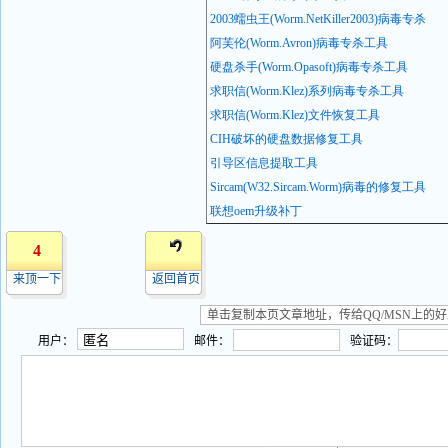
2003
蠕虫王(Worm.NetKiller2003)
病
毒专杀
阿芙伦(Worm.Avron)
病毒专杀工具
硬盘杀手(Worm.Opasoft)
病毒专杀工具
求职信(Worm.Klez)
系列病毒专杀工具
求职信(Worm.Klez)
文件恢复工具
CIH
破坏的硬盘数据修复工具
引导区信息提取工具
Sircam(W32.Sircam.Worm)
病毒的修复工具
联想oem
升级补丁
4
来顶一下
返回首页
用户：
邮件：
验证码：