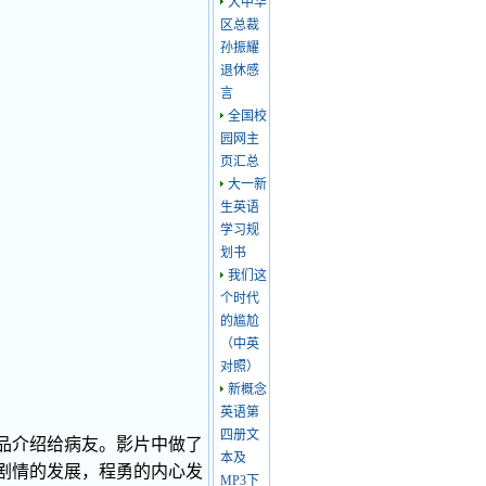
大中华
区总裁
孙振耀
退休感
言
全国校
园网主
页汇总
大一新
生英语
学习规
划书
我们这
个时代
的尴尬
（中英
对照）
新概念
英语第
四册文
品介绍给病友。影片中做了
本及
剧情的发展，程勇的内心发
MP3下