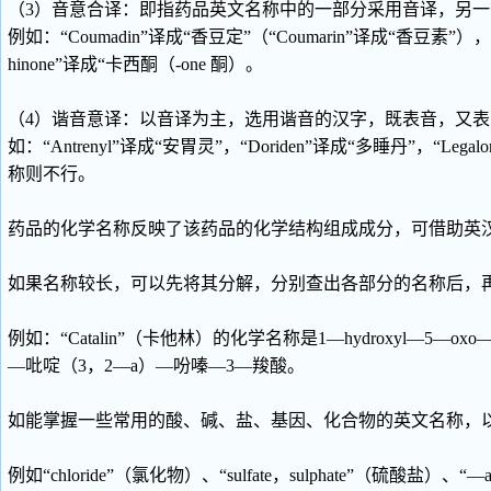
（3）音意合译：即指药品英文名称中的一部分采用音译，另
例如：“Coumadin”译成“香豆定”（“Coumarin”译成“香豆素”），“
hinone”译成“卡西酮（-one 酮）。
（4）谐音意译：以音译为主，选用谐音的汉字，既表音，又
如：“Antrenyl”译成“安胃灵”，“Doriden”译成“多睡丹”，
称则不行。
药品的化学名称反映了该药品的化学结构组成成分，可借助英
如果名称较长，可以先将其分解，分别查出各部分的名称后，
例如：“Catalin”（卡他林）的化学名称是1—hydroxyl—5—oxo—5
—吡啶（3，2—a）—吩嗪—3—羧酸。
如能掌握一些常用的酸、碱、盐、基因、化合物的英文名称，
例如“chloride”（氯化物）、“sulfate，sulphate”（硫酸盐）、