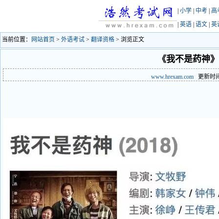
|
小学
|
中考
|
高
|
英语
|
语文
|
英
当前位置：
网站首页
>
外语考试
>
翻译资格
> 浏览正文
《我不是药神》
www.hrexam.com
更新时间：2