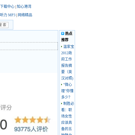
下载中心
|
知心港湾
听力 MP3
|
网络精品
热点
推荐
温家宝
2012政
府工作
报告摘
要（英
汉对照)
“微心
理”你懂
多少？
制胜必
看：职
场女性
应该具
备的五