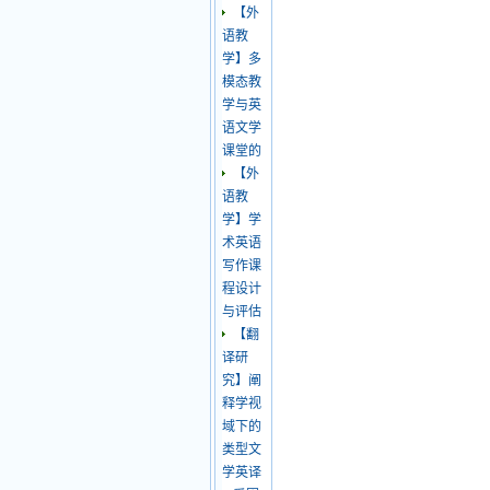
【外
语教
学】多
模态教
学与英
语文学
课堂的
【外
语教
学】学
术英语
写作课
程设计
与评估
【翻
译研
究】阐
释学视
域下的
类型文
学英译