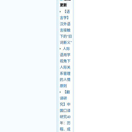
更新
【语
言学】
汉外语
言接触
下的“旧
词新义”
人际
语用学
视角下
人际关
系管理
的人情
原则
【翻
译研
究】中
国口译
研究40
年：历
程、成