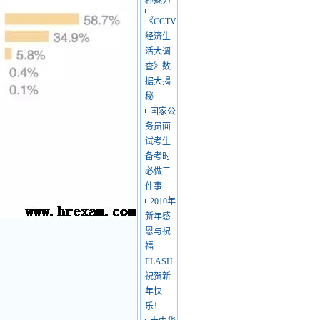
种魅力
《CCTV
经济生
活大调
查》数
据大揭
秘
国家公
务员面
试考生
备考时
必做三
件事
2010年
新年感
恩与祝
福
FLASH
祝贺新
年快
乐！