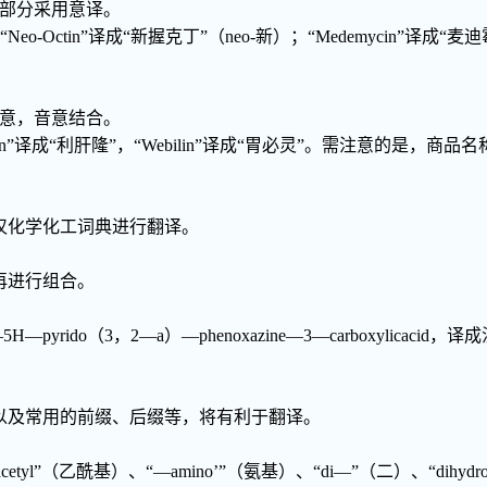
一部分采用意译。
Neo-Octin”译成“新握克丁”（neo-新）；“Medemycin”译成“麦迪
表意，音意结合。
“Legalon”译成“利肝隆”，“Webilin”译成“胃必灵”。需注意的是
汉化学化工词典进行翻译。
再进行组合。
H—pyrido（3，2—a）—phenoxazine—3—carboxylicac
以及常用的前缀、后缀等，将有利于翻译。
“—acetyl”（乙酰基）、“—amino’”（氨基）、“di—”（二）、“dihyd