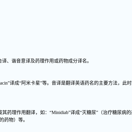
合译、谐音意译及药理作用或药物成分译名。
他林”，“Amcacin”译成“阿米卡星”等。音译是翻译英语药名的主要方
素”；也可按其药理作用翻译，如：“Minidiab”译成“灭糖尿”（治疗糖尿病的
石的药物）等。