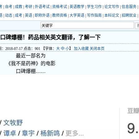
考
|
自考
|
成教
|
考研
|
外语考试
|
资格考试
|
英语教学
|
学生习作
|
论文写作
|
信息服务
|
语
|
动态
|
成考
|
英语
|
职称外语
|
教师资格
|
大学英语
|
写作指南
|
本科论文
|
招聘就业
|
口碑爆棚！药品相关英文翻译，了解一下
018-07-17 点击：
901
【字体：
大
中
小
】
加入收藏
关闭本页
最近一部名为
《我不是药神》的电影
口碑爆棚……