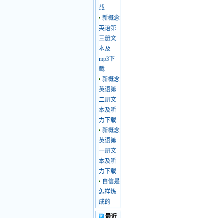
载
新概念
英语第
三册文
本及
mp3下
载
新概念
英语第
二册文
本及听
力下载
新概念
英语第
一册文
本及听
力下载
自信是
怎样炼
成的
最近