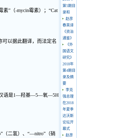
第5期目
霉素”（-mycin霉素）；“Cat
录和
赵彦
春英译
《资治
通鉴》
，商品名称可以据此翻译，而法定名
《外
国语文
研究》
2018年
第4期目
录及摘
要
李克
id，译成汉语是1—羟基—5—氧—5H
强总理
在2018
年夏季
达沃斯
论坛开
幕式
ro”（二氢）、“—nitro”（硝
赵彦