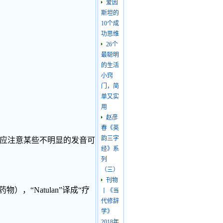
爱因
斯坦的
10个成
功思维
26个
最聪明
的生活
小窍
门，简
单又实
用
赵彦
春《英
韵三字
法，此时应注意某些不明显的发音可
经》系
列
（三）
刊物
药物），“Natulan”译成“疗
丨《当
代修辞
学》
2018年