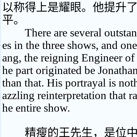
以称得上是耀眼。他提升
平。
There are several outstan
es in the three shows, and o
ang, the reigning Engineer of
he part originated be Jonathan
than that. His portrayal is not
azzling reinterpretation that ra
he entire show.
精瘦的王先生，是位中