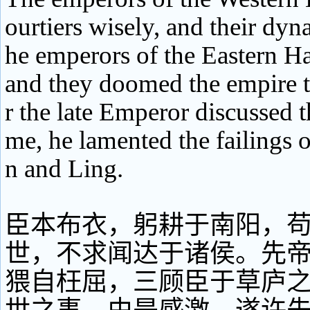
ourtiers wisely, and their dyn
he emperors of the Eastern H
and they doomed the empire 
r the late Emperor discussed 
me, he lamented the failings
n and Ling.
臣本布衣，躬耕于南阳，
世，不求闻达于诸侯。先
猥自枉屈，三顾臣于草庐