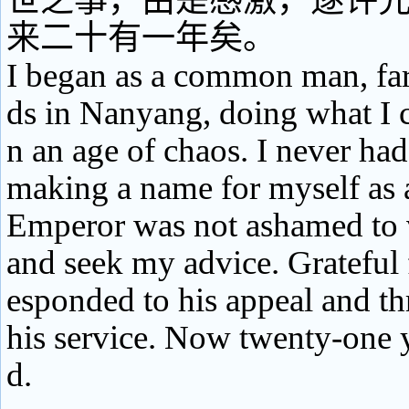
世之事，由是感激，遂许
来二十有一年矣。
I began as a common man, far
ds in Nanyang, doing what I c
n an age of chaos. I never had
making a name for myself as a
Emperor was not ashamed to v
and seek my advice. Grateful f
esponded to his appeal and th
his service. Now twenty-one 
d.