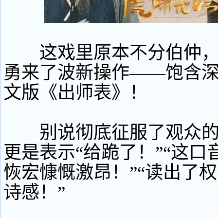
这戏里原本不分伯仲，
勇来了波新操作——饱含
文版《出师表》！
别说彻底征服了观众的
更是表示“给跪了！”“这口
恢宏慷慨激昂！”“读出了
诗感！”