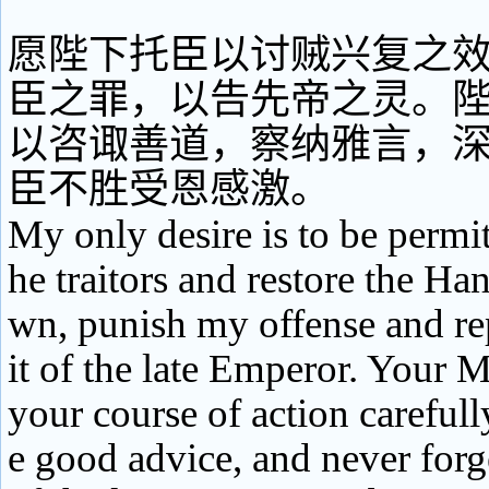
愿陛下托臣以讨贼兴复之
臣之罪，以告先帝之灵。
以咨诹善道，察纳雅言，
臣不胜受恩感激。
My only desire is to be permit
he traitors and restore the Han
wn, punish my offense and repo
it of the late Emperor. Your M
your course of action carefull
e good advice, and never forg