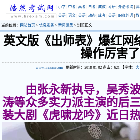
|
小学
|
中考
|
高考
|
自考
|
成教
|
考研
|
外语考试
|
资
|
英语
|
语文
|
英语
|
动态
|
成考
|
英语
|
职称外语
|
教
当前位置：
网站首页
>
信息服务
>
新闻聚集
> 浏览正文
英文版《出师表》爆红网
操作厉害了
www.hrexam.com
更新时间：2018-01-02 点击：
621
【字体：
大
由张永新执导，吴秀
涛等众多实力派主演的后
装大剧《虎啸龙吟》近日