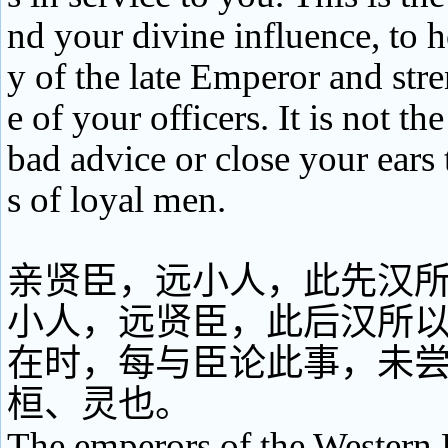
nd your divine influence, to
y of the late Emperor and str
e of your officers. It is not the
bad advice or close your ears 
s of loyal men.
亲贤臣，远小人，此先汉
小人，远贤臣，此后汉所
在时，每与臣论此事，未
桓、灵也。
The emperors of the Western 