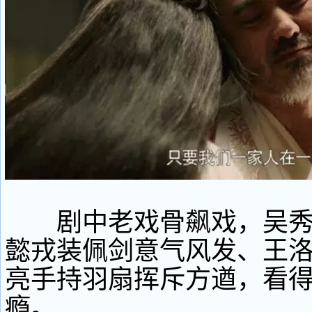
剧中老戏骨飙戏，吴秀
懿戎装佩剑意气风发、王
亮手持羽扇挥斥方遒，看
瘾。