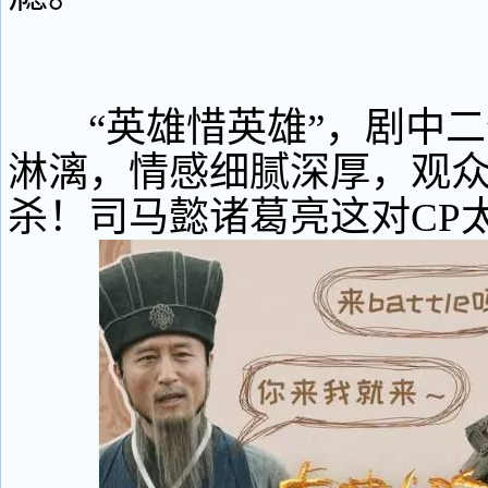
“英雄惜英雄”，剧中二
淋漓，情感细腻深厚，观众
杀！司马懿诸葛亮这对CP