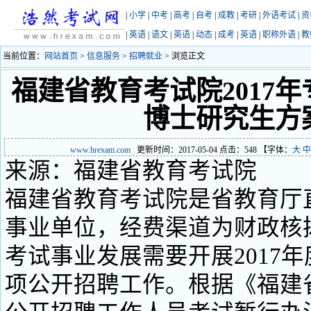
|
小学
|
中考
|
高考
|
自考
|
成教
|
考研
|
外语考试
|
资
|
英语
|
语文
|
英语
|
动态
|
成考
|
英语
|
职称外语
|
教
当前位置：
网站首页
>
信息服务
>
招聘就业
> 浏览正文
福建省教育考试院2017
博士研究生方
www.hrexam.com
更新时间：2017-05-04 点击：
548
【字体：
大
中
来源：福建省教育考试院
福建省教育考试院是省教育厅
事业单位，经费渠道为财政核
考试事业发展需要开展2017
项公开招聘工作。根据《福建