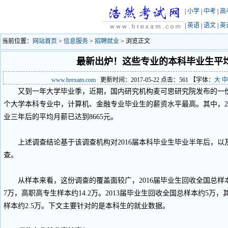
|
小学
|
中考
|
高
|
英语
|
语文
|
英
当前位置：
网站首页
>
信息服务
>
招聘就业
> 浏览正文
最新出炉！这些专业的本科毕业生平
www.hrexam.com
更新时间：2017-05-22 点击：
561
【字体：
大
中
又到一年大学毕业季，近期，国内研究机构麦可思研究院发布的一份
个大学本科专业中，计算机、金融专业毕业生的薪资水平最高。其中，2
业三年后的平均月薪已达到8665元。
上述调查结论基于该调查机构对2016届本科毕业生毕业半年后，以及
查。
从样本来看，这份调查的覆盖面较广，2016届毕业生回收全国总样本约2
7万，高职高专生样本约14.2万。2013届毕业生回收全国总样本约5万，
样本约2.5万。下文主要针对的是本科生的就业数据。