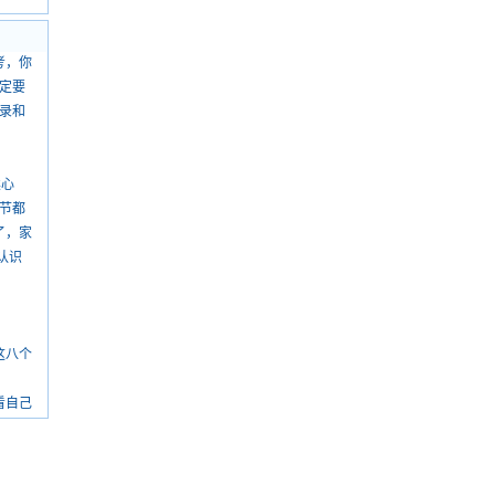
考，你
一定要
目录和
读心
细节都
了，家
认识
这八个
看自己