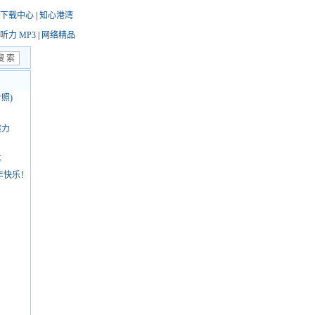
下载中心
|
知心港湾
听力 MP3
|
网络精品
照)
魅力
事
新年快乐！