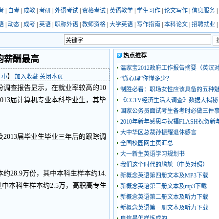
考
|
自考
|
成教
|
考研
|
外语考试
|
资格考试
|
英语教学
|
学生习作
|
论文写作
|
信息服务
|
语
|
动态
|
成考
|
英语
|
职称外语
|
教师资格
|
大学英语
|
写作指南
|
本科论文
|
招聘就业
|
热点推荐
均薪酬最高
温家宝2012政府工作报告摘要（英汉对
小
】
加入收藏
关闭本页
“微心理”你懂多少？
调查报告显示，在就业率较高的10
制胜必看：职场女性应该具备的五种
013届计算机专业本科毕业生，其毕
《CCTV经济生活大调查》数据大揭秘
国家公务员面试考生备考时必做三件
2010年新年感恩与祝福FLASH祝贺
大中华区总裁孙振耀退休感言
2013届毕业生毕业三年后的跟踪调
全国校园网主页汇总
大一新生英语学习规划书
我们这个时代的尴尬（中英对照）
8.9万份，其中本科生样本约14.
新概念英语第四册文本及MP3下载
其中本科生样本约2.5万，高职高专生
新概念英语第三册文本及mp3下载
新概念英语第二册文本及听力下载
新概念英语第一册文本及听力下载
自信是怎样炼成的