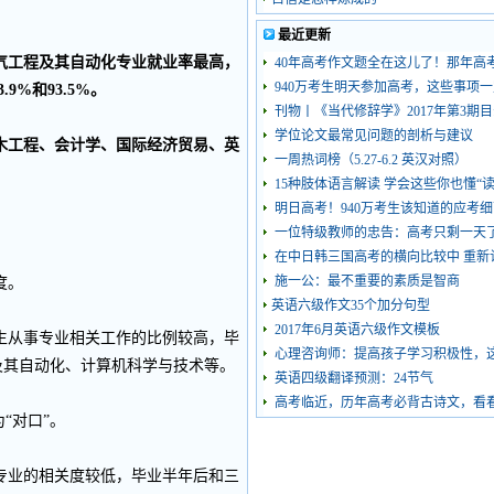
最近更新
气工程及其自动化专业就业率最高，
40年高考作文题全在这儿了！那年高
940万考生明天参加高考，这些事项
9%和93.5%。
刊物丨《当代修辞学》2017年第3期
学位论文最常见问题的剖析与建议
木工程、会计学、国际经济贸易、英
一周热词榜（5.27-6.2 英汉对照）
15种肢体语言解读 学会这些你也懂“
明日高考！940万考生该知道的应考
一位特级教师的忠告：高考只剩一天
在中日韩三国高考的横向比较中 重新
施一公：最不重要的素质是智商
度。
英语六级作文35个加分句型
2017年6月英语六级作文模板
从事专业相关工作的比例较高，毕
心理咨询师：提高孩子学习积极性，
及其自动化、计算机科学与技术等。
英语四级翻译预测：24节气
高考临近，历年高考必背古诗文，看
“对口”。
业的相关度较低，毕业半年后和三