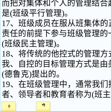
而把对集体和个人的管理结合
是(班级平行管理)。
17、班级成员在服从班集体的
责任的前提下参与班级管理的
(班级民主管理)。
18、将传统的他控式的管理方
我、自控的目标管理方式是由
(德鲁克)提出的。
19、在班级管理中，通常我们
者、领导者和教育者称为(班主
0