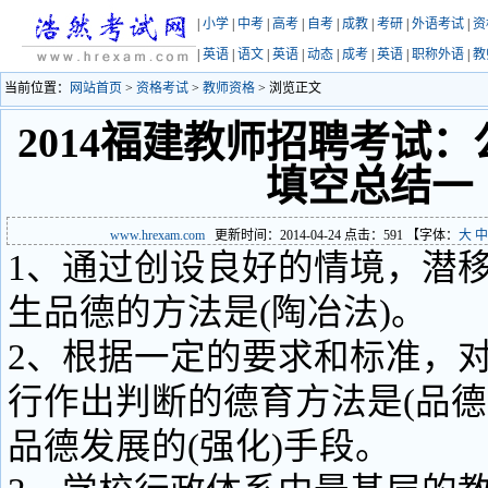
|
小学
|
中考
|
高考
|
自考
|
成教
|
考研
|
外语考试
|
资
|
英语
|
语文
|
英语
|
动态
|
成考
|
英语
|
职称外语
|
教
当前位置：
网站首页
>
资格考试
>
教师资格
> 浏览正文
2014福建教师招聘考试
填空总结一
www.hrexam.com
更新时间：2014-04-24 点击：
591
【字体：
大
中
1、通过创设良好的情境，潜
生品德的方法是(陶冶法)。
2、根据一定的要求和标准，
行作出判断的德育方法是(品德
品德发展的(强化)手段。