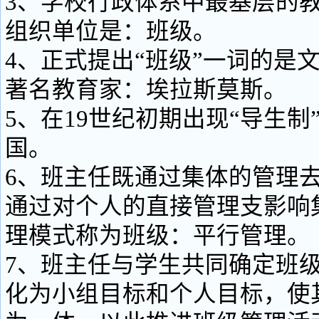
3、学校行政体系中最基层的
组织单位是：班级。
4、正式提出“班级”一词的是
著名教育家：埃拉斯莫斯。
5、在19世纪初期出现“导生制
国。
6、班主任既通过集体的管理
通过对个人的直接管理支影响
理模式称为班级：平行管理。
7、班主任与学生共同确定班
化为小组目标和个人目标，使