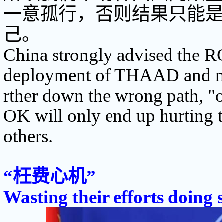
一意孤行，否则结果只能
己。
China strongly advised the R
deployment of THAAD and no
rther down the wrong path, "
OK will only end up hurting 
others.
“枉费心机”
Wasting their efforts doing 