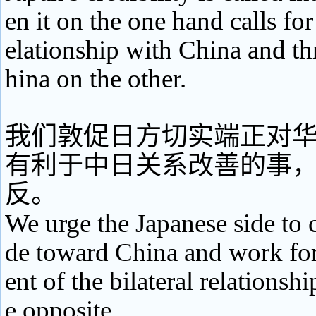
en it on the one hand calls fo
elationship with China and t
hina on the other.
我们敦促日方切实端正对
有利于中日关系改善的事
反。
We urge the Japanese side to co
de toward China and work fo
ent of the bilateral relationshi
e opposite.