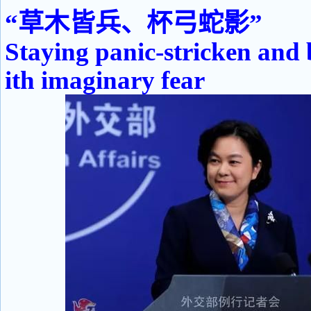
“草木皆兵、杯弓蛇影”
Staying panic-stricken and 
ith imaginary fear