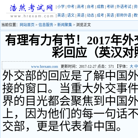
|
小学
|
中考
|
高考
|
自考
|
成教
|
考研
|
外语考试
|
资
|
英语
|
语文
|
英语
|
动态
|
成考
|
英语
|
职称外语
|
教
当前位置：
网站首页
>
信息服务
>
新闻聚集
> 浏览正文
有理有力有节！2017年
彩回应（英汉对
www.hrexam.com
更新时间：2017-12-27 点击：
571
【字体：
大
中
外交部的回应是了解中国
接的窗口。当重大外交事
界的目光都会聚焦到中国
上，因为他们的每一句话
交部，更是代表着中国。