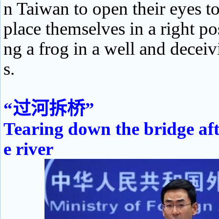
n Taiwan to open their eyes to
place themselves in a right pos
ng a frog in a well and decei
s.
“过河拆桥”
Tearing down the bridge aft
e river