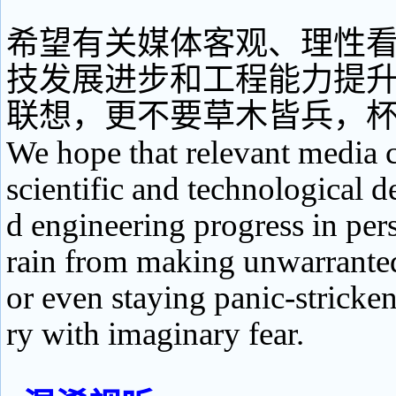
希望有关媒体客观、理性
技发展进步和工程能力提
联想，更不要草木皆兵，
We hope that relevant media 
scientific and technological 
d engineering progress in per
rain from making unwarrante
or even staying panic-stricken
ry with imaginary fear.