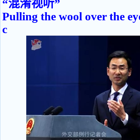
“混淆视听”
Pulling the wool over the ey
c