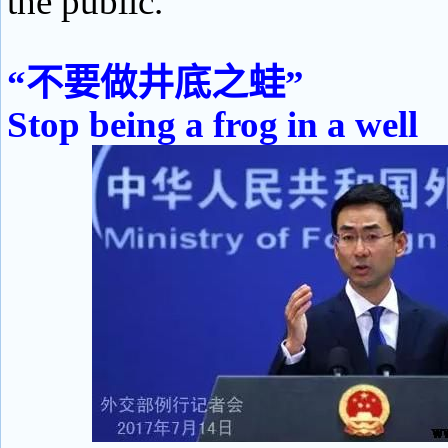
the public.
“不要做井底之蛙”
Stop being a frog in a well