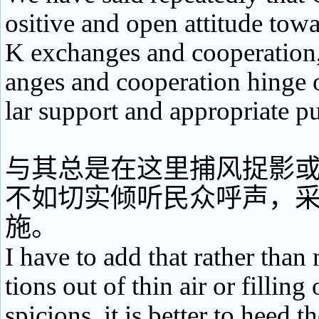
ositive and open attitude to
K exchanges and cooperation,
anges and cooperation hinge 
lar support and appropriate p
与其总是在这里捕风捉影
不如切实倾听民众呼声，
施。
I have to add that rather tha
tions out of thin air or filling
spicions, it is better to heed t