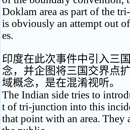
Doklam area as part of the tri
is obviously an attempt out of
es.
印度在此次事件中引入三
念，并企图将三国交界点
域概念，是在混淆视听。
The Indian side tries to intro
t of tri-junction into this inc
that point with an area. They