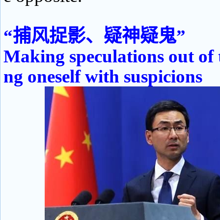
“捕风捉影、疑神疑鬼”
Making speculations out of th
ng oneself with suspicions