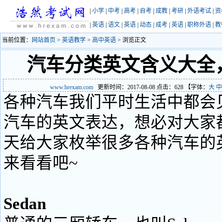
|
小学
|
中考
|
高考
|
自考
|
成教
|
考研
|
外语考试
|
资
|
英语
|
语文
|
英语
|
动态
|
成考
|
英语
|
职称外语
|
教
当前位置：
网站首页
>
英语教学
>
高中英语
> 浏览正文
汽车分类英文含义大全
www.hrexam.com
更新时间：2017-08-08 点击：
628
【字体：
大
中
各种汽车我们平时生活中都会
汽车的英文表达，想必对大家
天给大家枚举很多各种汽车的
来看看吧~
Sedan