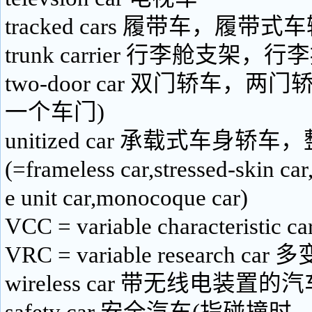
tracked cars 履带车，履带式
trunk carrier 行李舱支架，
two-door car 双门轿车，
一个车门)
unitized car 承载式车身
(=frameless car,stressed-skin car,
e unit car,monocoque car)
VCC = variable characterist
VRC = variable research car
wireless car 带无线电装置的