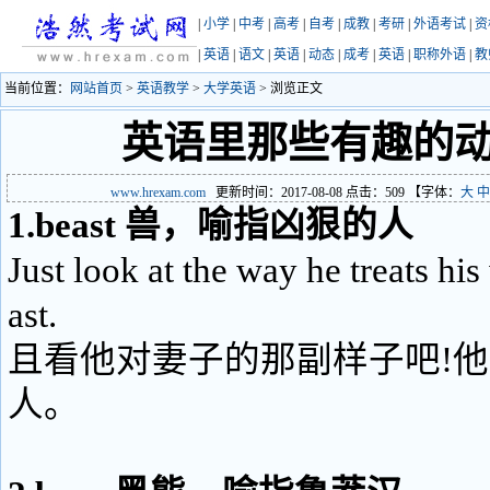
|
小学
|
中考
|
高考
|
自考
|
成教
|
考研
|
外语考试
|
资
|
英语
|
语文
|
英语
|
动态
|
成考
|
英语
|
职称外语
|
教
当前位置：
网站首页
>
英语教学
>
大学英语
> 浏览正文
英语里那些有趣的
www.hrexam.com
更新时间：2017-08-08 点击：
509
【字体：
大
中
1.beast 兽，喻指凶狠的人
Just look at the way he treats his
ast.
且看他对妻子的那副样子吧!
人。