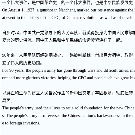
一个伟大事件，是中国革命史上的一个伟大事件，也是中华民族发展史
On August 1, 1927, a gunshot in Nanchang marked our resistance against the 
at event in the history of the CPC, of China's revolution, as well as of devel
自那时起，中国共产党领导下的人民军队，就英勇投身为中国人民求解
复兴的历史洪流，同中国人民和中华民族的命运紧紧连在了一起。
90年来，人民军队历经硝烟战火，一路披荆斩棘，付出巨大牺牲，取得
立了伟大的历史功勋。
For 90 years, the people's army has gone through wars and difficult times, ma
ore and more glorious victories, helping the CPC and people achieve great his
以鲜血和生命为建立人民当家作主的新中国奠定了牢固根基，彻底扭转
局面。
The people's army used their lives to set a solid foundation for the new Chi
s. The people's army also reversed the Chinese nation’s backwardness in the 
e to foreign invasions.