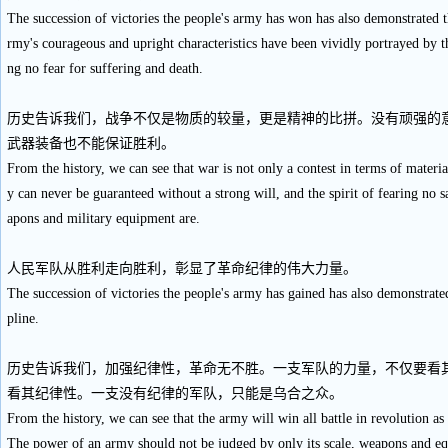
The succession of victories the people's army has won has also demonstrated t
rmy's courageous and upright characteristics have been vividly portrayed by th
ng no fear for suffering and death.
历史告诉我们，战争不仅是物质的较量，更是精神的比拼。没有顽强的
武器装备也不能保证胜利。
From the history, we can see that war is not only a contest in terms of materia
y can never be guaranteed without a strong will, and the spirit of fearing no 
apons and military equipment are.
人民军队从胜利走向胜利，彰显了革命纪律的伟大力量。
The succession of victories the people's army has gained has also demonstrate
pline.
历史告诉我们，加强纪律性，革命无不胜。一支军队的力量，不仅要看
看其纪律性。一支没有纪律的军队，只能是乌合之众。
From the history, we can see that the army will win all battle in revolution as 
The power of an army should not be judged by only its scale, weapons and equ