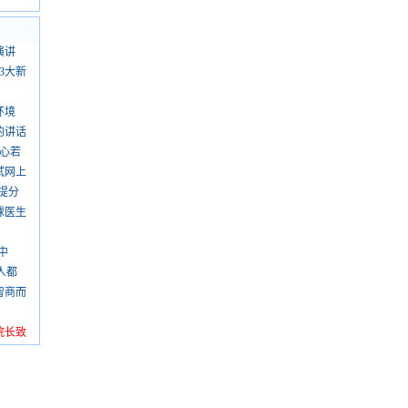
演讲
3大新
环境
的讲话
虚心若
试网上
提分
球医生
中
人都
智商而
）
院长致