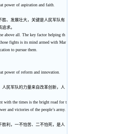
at power of aspiration and faith.
不胜、发展壮大，关键是人民军队有
高追求。
ne above all. The key factor helping th
 those fights is its mind armed with Mar
ication to pursue them.
reat power of reform and innovation.
，人民军队的力量来自改革创新，人
 with the times is the bright road for t
er and victories of the people’s army.
于胜利，一不怕苦、二不怕死，是人