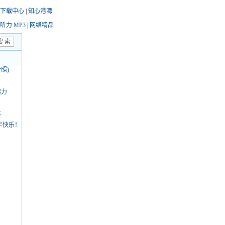
下载中心
|
知心港湾
听力 MP3
|
网络精品
照)
魅力
事
新年快乐！