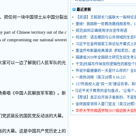
最近更新
式、把任何一块中国领土从中国分裂出
【双语】王毅部长72届联大一般辩论
重磅！我国新一轮教改路线图发布，1
规范|如何正确使用涉台宣传用语
y part of Chinese territory out of the c
何自然：语言模因与公共领域的生态
s of compromising our national soverei
习近平在金砖国家工商论坛开幕式上
重温乔布斯最经典演讲: 求知若饥，
福建省2018年全国硕士研究生招生考
大家可以一边了解我们人民军队的光
干货||托福写作体现你逻辑性的那些个
传说中最健康的一天是什么样的？全
一周热词榜（英汉对照 9.16-22）
137所高校入选“双一流”建设名单，其
习近平关于教育的金句盘点，“让每个
现场奏唱《中国人民解放军军歌》。新
【荐读】真正拉开孩子差距的，不是
金砖国家领导人厦门宣言（英汉对照
华侨大学外国语学院2017级迎新大会
们党武装反抗国民党反动派的大幕。
动派的大幕。这是中国共产党历史上的