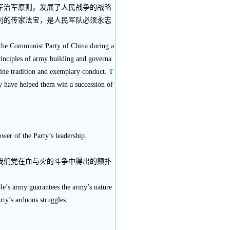
军治军原则，发展了人民战争的战略
利的传家法宝，是人民军队必须永志
the Communist Party of China during a
rinciples of army building and governa
 fine tradition and exemplary conduct. T
ey have helped them win a succession of
wer of the Party’s leadership.
我们党在血与火的斗争中得出的颠扑
ple’s army guarantees the army’s nature
rty’s arduous struggles.