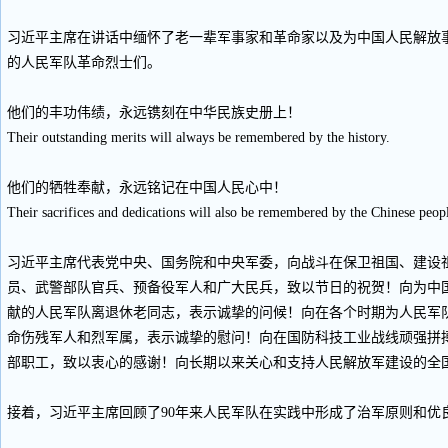
习近平主席在讲话中缅怀了老一辈军事家和革命家以及为中国人民解放
的人民军队革命烈士们。
他们的丰功伟绩，永远镌刻在中华民族史册上！
Their outstanding merits will always be remembered by the history.
他们的牺牲奉献，永远铭记在中国人民心中！
Their sacrifices and dedications will also be remembered by the Chinese peop
习近平主席代表党中央、国务院和中央军委，向战斗在保卫祖国、建设
员、武警部队官兵、预备役军人和广大民兵，致以节日的祝贺！向为中
献的人民军队离退休老同志，表示诚挚的问候！向在各个时期为人民军
命伤残军人和烈军属，表示诚挚的慰问！向在国防科技工业战线顽强拼
部职工，致以衷心的感谢！向长期以来关心和支持人民解放军建设的全
接着，习近平主席回顾了90年来人民军队在实践中形成了治军原则和优