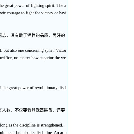
he great power of fighting spirit. The a
eir courage to fight for victory or havi
意志，没有敢于牺牲的品质，再好的
l, but also one concerning spirit. Victor
sacrifice, no matter how superior the we
d the great power of revolutionary disci
其人数，不仅要看其武器装备，还要
long as the discipline is strengthened.
ipment, but also its discipline. An arm