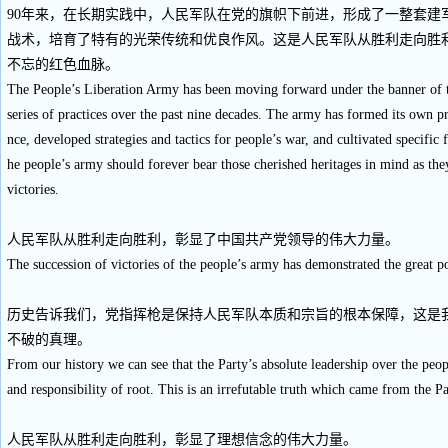
90年来，在长期实践中，人民军队在党的旗帜下前进，形成了一整套建
战术，培育了特有的光荣传统和优良作风。这是人民军队从胜利走向胜
不忘的红色血脉。
The People’s Liberation Army has been moving forward under the banner of 
series of practices over the past nine decades. The army has formed its own p
nce, developed strategies and tactics for people’s war, and cultivated specific
he people’s army should forever bear those cherished heritages in mind as th
victories.
人民军队从胜利走向胜利，彰显了中国共产党领导的伟大力量。
The succession of victories of the people’s army has demonstrated the great po
历史告诉我们，党指挥枪是保持人民军队本质和宗旨的根本保障，这是
不破的真理。
From our history we can see that the Party’s absolute leadership over the peo
and responsibility of root. This is an irrefutable truth which came from the Pa
人民军队从胜利走向胜利，彰显了理想信念的伟大力量。