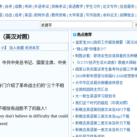
考
|
自考
|
成教
|
考研
|
外语考试
|
资格考试
|
英语教学
|
学生习作
|
论文写作
|
信息服务
|
语
|
动态
|
成考
|
英语
|
职称外语
|
教师资格
|
大学英语
|
写作指南
|
本科论文
|
招聘就业
|
热点推荐
声（英汉对照）
温家宝2012政府工作报告摘要（英汉对
小
】
加入收藏
关闭本页
“微心理”你懂多少？
制胜必看：职场女性应该具备的五种
行。中共中央总书记、国家主席、中央
《CCTV经济生活大调查》数据大揭秘
国家公务员面试考生备考时必做三件
2010年新年感恩与祝福FLASH祝贺
大中华区总裁孙振耀退休感言
专门介绍了革命战士们的“三个不相
全国校园网主页汇总
大一新生英语学习规划书
我们这个时代的尴尬（中英对照）
不相信有战胜不了的敌人！
新概念英语第四册文本及MP3下载
ey don't believe in difficulty that could
新概念英语第三册文本及mp3下载
新概念英语第二册文本及听力下载
ered.
新概念英语第一册文本及听力下载
自信是怎样炼成的