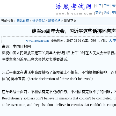
|
小学
|
中考
|
高
|
英语
|
语文
|
英
当前位置：
网站首页
>
外语考试
>
翻译资格
> 浏览正文
建军90周年大会，习近平这些话掷地有
www.hrexam.com
更新时间：2017-08-01 点击：
536
【字体：
大
中
来源：中国日报网
庆祝中国人民解放军建军90周年大会8月1日上午10时在人民大会堂举
军委主席习近平出席大会并发表重要讲话。
习近平主席在讲话中高度赞扬了革命战士不怕苦、不怕牺牲的精神，还
信”的英雄宣言（heroic declaration of "three don't believes"）：
在革命战士面前，不相信有完不成的任务，不相信有克服不了的困难，
Revolutionary soldiers don't believe in missions that couldn't be completed, th
n't be overcome, and they also don't believe in enemies that couldn't be conqu