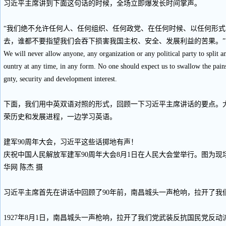
习近平主席讲到下面这句话的时候，全场立即爆发长时间掌声。
“我们绝不允许任何人、任何组织、任何政党、在任何时候、以任何形
去，谁都不要指望我们会吞下损害我国主权、安全、发展利益的苦果。”
We will never allow anyone, any organization or any political party to split an
ountry at any time, in any form. No one should expect us to swallow the pain
gnty, security and development interest.
下面，我们用中英双语对照的形式，回顾一下习近平主席讲话的要点。
荣历史和发展进程，一边学习英语。
建军90周年大会，习近平这些话掷地有声！
庆祝中国人民解放军建军90周年大会8月1日在人民大会堂举行。图为
华网 陈杰 摄
习近平主席首先在讲话中回顾了90年前，南昌城头一声枪响，拉开了我
1927年8月1日，南昌城头一声枪响，拉开了我们党武装反抗国民党反