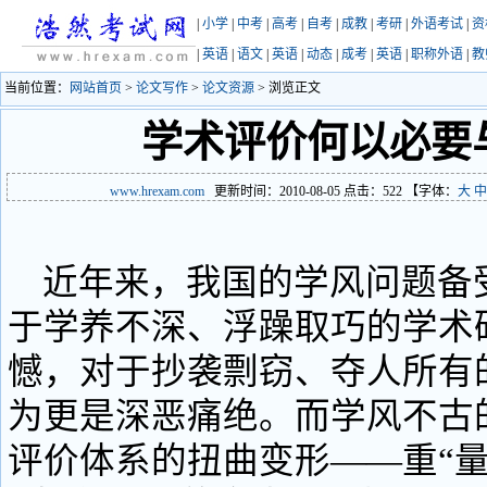
|
小学
|
中考
|
高考
|
自考
|
成教
|
考研
|
外语考试
|
资
|
英语
|
语文
|
英语
|
动态
|
成考
|
英语
|
职称外语
|
教
当前位置：
网站首页
>
论文写作
>
论文资源
> 浏览正文
学术评价何以必要
www.hrexam.com
更新时间：2010-08-05 点击：
522
【字体：
大
中
近年来，我国的学风问题备
于学养不深、浮躁取巧的学术
憾，对于抄袭剽窃、夺人所有的
为更是深恶痛绝。而学风不古
评价体系的扭曲变形——重“量