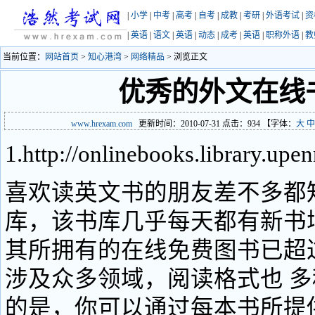
|
小学
|
中考
|
高考
|
自考
|
成教
|
考研
|
外语考试
|
资
|
英语
|
语文
|
英语
|
动态
|
成考
|
英语
|
职称外语
|
教
当前位置：
网站首页
>
知心港湾
>
网络精品
> 浏览正文
优秀的外文在线
www.hrexam.com
更新时间：2010-07-31 点击：
934
【字体：
大
中
1.http://onlinebooks.library.upe
喜欢读英文书的朋友差不多都
库，该书库几乎每天都有新书
其所拥有的在线免费图书已超
涉及众多领域，阅读格式也 
的是，你可以通过每本书所提