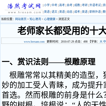
|
小学
|
中考
|
高考
|
自考
|
成教
|
考研
|
外语考试
|
资
|
英语
|
语文
|
英语
|
动态
|
成考
|
英语
|
职称外语
|
教
当前位置：
网站首页
>
知心港湾
>
心理健康
> 浏览正文
老师家长都受用的十
www.hrexam.com
更新时间：2010-07-29 点击：
498
【字体：
大
中
一、赏识法则——根雕原理
根雕常常以其精美的造型，
妙的加工受人青睐，成为提升
首选。然而根雕的前身是什么
野的树根。培根说：“人的天