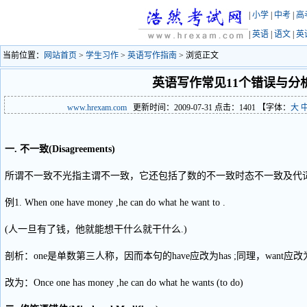
|
小学
|
中考
|
高
|
英语
|
语文
|
英
当前位置：
网站首页
>
学生习作
>
英语写作指南
> 浏览正文
英语写作常见11个错误与分
www.hrexam.com
更新时间：2009-07-31 点击：
1401
【字体：
大
一. 不一致(Disagreements)
所谓不一致不光指主谓不一致，它还包括了数的不一致时态不一致及代词
例1. When one have money ,he can do what he want to .
(人一旦有了钱，他就能想干什么就干什么.)
剖析：one是单数第三人称，因而本句的have应改为has ;同理，want应改
改为：Once one has money ,he can do what he wants (to do)