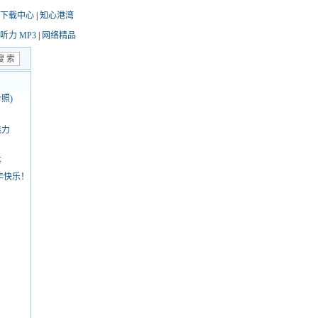
下载中心
|
知心港湾
听力 MP3
|
网络精品
照)
魅力
事
新年快乐！