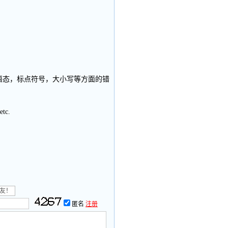
。
语态，标点符号，大小写等方面的错
etc.
匿名
注册