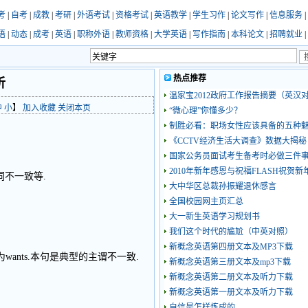
考
|
自考
|
成教
|
考研
|
外语考试
|
资格考试
|
英语教学
|
学生习作
|
论文写作
|
信息服务
|
语
|
动态
|
成考
|
英语
|
职称外语
|
教师资格
|
大学英语
|
写作指南
|
本科论文
|
招聘就业
|
热点推荐
析
温家宝2012政府工作报告摘要（英汉对
中
小
】
加入收藏
关闭本页
“微心理”你懂多少？
制胜必看：职场女性应该具备的五种
《CCTV经济生活大调查》数据大揭秘
国家公务员面试考生备考时必做三件
2010年新年感恩与祝福FLASH祝贺
不一致等.
大中华区总裁孙振耀退休感言
全国校园网主页汇总
大一新生英语学习规划书
我们这个时代的尴尬（中英对照）
新概念英语第四册文本及MP3下载
为wants.本句是典型的主谓不一致.
新概念英语第三册文本及mp3下载
新概念英语第二册文本及听力下载
新概念英语第一册文本及听力下载
自信是怎样炼成的