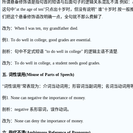
所谓悬垂修饰语是指句首的短语与后面句子的逻辑关系混乱不清.例如：At the age of t
这句中"at the age of ten"只点出十岁时，但没有说明” 谁”十岁时.按一般推理
们把这个悬垂修饰语改明确一点，全句就不那么费解了.
改为：When I was ten, my grandfather died.
例1. To do well in college, good grades are essential.
剖析：句中不定式短语 “to do well in college” 的逻辑主语不清楚.
改为：To do well in college, a student needs good grades.
五. 词性误用(Misuse of Parts of Speech)
“词性误用”常表现为：介词当动词用；形容词当副词用；名词当动词用等
例1. None can negative the importance of money.
剖析：negative 系形容词，误作动词。
改为：None can deny the importance of money.
六. 指代不清(Ambiguous Reference of Pronouns)