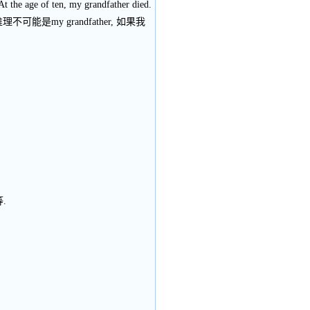
en, my grandfather died.
不可能是my grandfather, 如果我
.