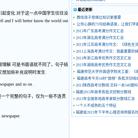
最近更新
引起变化.对于这一点中国学生往往没
教给孩子思维比知识更重要
will better know the world out
让你心静的75句经典语录，让我们学
2013年广东高考满分作文汇总
2013年湖北高考满分作文汇总
2013年江苏高考满分作文：《绿色生
2013上海高考满分作文：我最重要的
2013年浙江高考优秀作文范文汇总
被理解.可是书面语就不同了，句子结
2013年湖南高考优秀作文范文汇总
福建师范大学外国语学院关工委：《
想加些补充说明时发生.
福建高考今天16时“放榜” 各批次切线
wspaper and so on .
2013陕西高考分数线:文科一本540理
福建2013年高考各批次控制分数线
so on .”不是一个完整的句子，仅为一些不连贯
2013年全国各地高考录取分数线汇总
一个人不成熟的五个特征
福建省2013年下半年心理咨询师报名
 newspaper.