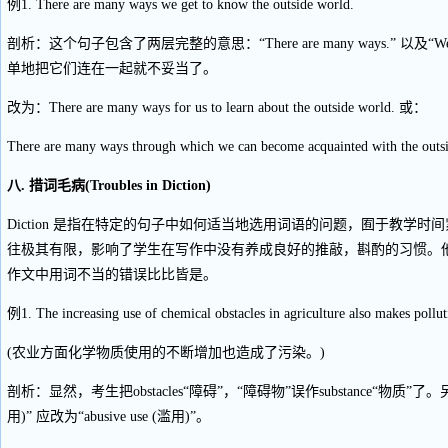
例1. There are many ways we get to know the outside world.
剖析：这个句子包含了两层完整的意思：“There are many ways.” 以及“We get to
单地把它们连在一起就不妥当了。
改为：There are many ways for us to learn about the outside world. 或：
There are many ways through which we can become acquainted with the outs
八. 措词毛病(Troubles in Diction)
Diction 是指在特定的句子中如何适当地选用词语的问题，囿于教学
往极其有限，影响了学生在写作中没有养成良好的推敲，斟酌的习惯。
作文中用词不当的错误比比皆是。
例1. The increasing use of chemical obstacles in agriculture also makes pollut
(农业方面化学物质使用的不断增加也造成了污染。)
剖析：显然，考生把obstacles“障碍”，“障碍物”误作substance“物质”了。另外“t
用)” 应改为“abusive use (滥用)”。