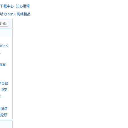
下载中心
|
知心港湾
听力 MP3
|
网络精品
08～2
文
答案
的英译
义冲突
策
的演讲
理论研