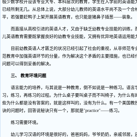
极少数学校开设该专业大专、本科层次的教育，学生在入学前的英语能
已经所剩无几。从总体上说，大部分幼儿教师的英语水平尚不及一个合
平，若强要赶鸭子上架开展英语教育，也只能是猪鼻子插葱——装象。
而直接从高校引进的英语人才，又由于缺乏幼教专业技能的训练，而
儿英语教育需要既掌握良好的幼教专业技能，又拥有优异地英语运用能
目前幼教英语人才匮乏的状况已经引起了社会的重视，从非师范专业
范教育中加强英语环节的分量，作为解决这个矛盾的主要措施，也已经
问题可以得到妥善的解决。
三、 教育环境问题
语言能力的培养，与其说是一种教育，倒不如说是一种练习。语言学
习，练习，再练习的过程。为什么桌子要叫桌子而不叫椅子，为什么有的桌子叫"
些为什么都是没有答案的，就是这样叫的，没有为什么。有一个美国教
诀的问题时，回答说秘诀只有一个，那就是"practice"——练习。
练习需要环境。
幼儿学习汉语的环境是很好的，爸爸妈妈，爷爷奶奶，亲戚邻居，还