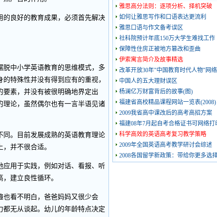
雅思高分法则：逐项分析、择机突破
如何让雅思写作和口语表达更流利
的良好的教育成果，必须首先解决
雅思口语与作文备考误区
社科院预计年底150万大学生难找工作
保障性住房正被地方篡改和歪曲
伊索寓言简介及故事精选
脱中小学英语教育的思维模式，多
改革开放30年"中国教育时代人物"网
身的特殊性并没有得到应有的重视，
中国人的五大理财误区
的要素，并没有被很明确地界定出
杨澜亿万财富背后的故事(图)
福建省高校精品课程网站一览表(2008)
的理论，虽然偶尔也有一言半语见诸
2009我省高中课改后的高考高招方案
福建08年7月起自考合格证书可网络打
科学高效的英语高考复习教学策略
同。目前发展成熟的英语教育理论
2009年全国英语高考教学研讨会综述
上，并不很合适。
2008各国留学新政策：带给你更多选
应用于实践，例如对话、看报、听
高，建立良性循环。
也看不明白，爸爸妈妈又很少会
力都无从谈起。幼儿的年龄特点决定