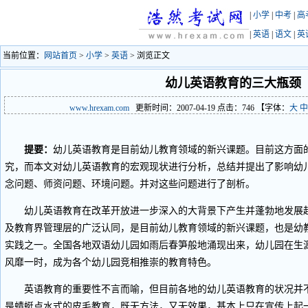
|
小学
|
中考
|
高
|
英语
|
语文
|
英
当前位置：
网站首页
>
小学
>
英语
> 浏览正文
幼儿英语教育的三大瓶颈
www.hrexam.com
更新时间：2007-04-19 点击：
746
【字体：
大
中
提要：
幼儿英语教育是目前幼儿教育领域的新兴课题。目前这方面
究，而本文对幼儿英语教育的宏观现状进行分析，总结并提出了影响幼
念问题、师资问题、环境问题。并对这些问题进行了剖析。
幼儿英语教育在改革开放进一步深入的大背景下产生并蓬勃地发展起
及教育界管理层的广泛认同，是目前幼儿教育领域的新兴课题，也是幼
实践之一。全国各地双语幼儿园如雨后春笋般地涌现出来，幼儿园在生
风靡一时，成为各个幼儿园竞相推崇的教育特色。
英语教育的重要性不言而喻，但目前各地的幼儿英语教育的状况并不
是蜻蜓点水式的皮毛教育，既无方法，又无效果，基本上只在宣传上起