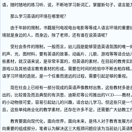
语，随时随地的练习听、说，不断地学习新词汇，掌握新句子，语言能
那么学习英语的环境在哪里呢？
由于年龄的限制，书籍报刊电视电台电影等等成人语言环境的重要组
境就是身边的人，而身边，除了老师，还有谁在说英语呢？
受社会条件的限制，一般而言，幼儿园是能够营造英语氛围的唯一的
的声、光、图材料，要有英语的故事，动画片、儿歌、游戏等等适合幼
些素材，就汉语来说，是非常丰富的，但英语的素材，在目前的教育实
游戏以及其他语言教育素材的形成，需要在时间的检验中不断去粕存精
语学习环境的造就，是一个任重而道远的过程，需要引起足够的重视。
现在社会上已经有一部分现成的英语声像教材出售，这些教材多是台
出的，比较普及而且典型的有洪恩、迪斯尼等公司推出的VCD——教材
的小动物很可爱，容易引起幼儿的兴趣，适合幼儿学习。但这些只是一
且，这些单纯商业化的教学素材，还存在许多不足，还需要广大幼教工
教育要面向现代化，面向世界，面向未来，是伟人对于教育发展方向
向重要的组成部分，笔者认为解决这三大瓶颈问题应该为当前幼儿英语