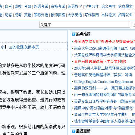
考
|
自考
|
成教
|
考研
|
外语考试
|
资格考试
|
英语教学
|
学生习作
|
论文写作
|
信息服务
|
语
|
动态
|
成考
|
英语
|
职称外语
|
教师资格
|
大学英语
|
写作指南
|
本科论文
|
招聘就业
|
热点推荐
外国语学院专用“外语沙龙视频聊天室”
小
】
加入收藏
关闭本页
南京大学CSSCI来源核心期刊目录（20
法国总统萨科奇清华大学演讲法语全
奥巴马胜选演讲稿（中英文对照）
的文献多是从教学技术的角度进行研
2008年5月人事部二级笔译原文及参考
儿英语教育发展的三个瓶颈问题：理
普通高中英语课程标准（实验）解读
College English Curriculum Requirement
翻译的双刃剑—— 从一篇开幕式致辞
来，得到了教师、家长和幼儿园以
由一句祝酒词的翻译到词汇的联想意
教领域发展得最迅速、最流行的教育
英语专业口译教学中存在的问题及对
源竞争中言必称英语，幼儿英语教育
翻译中的“部分功能对等”与“功能相似”
俞敏洪在北京大学2008年开学典礼上
钱永键希望更多中国年轻人投身基础
容乐观，很多幼儿园的英语教育只
最近更新
一点广告的作用。