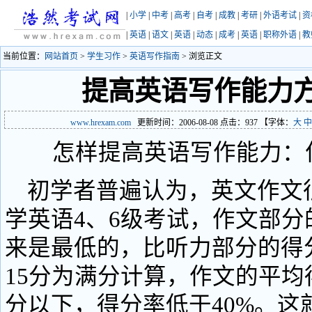
|
小学
|
中考
|
高考
|
自考
|
成教
|
考研
|
外语考试
|
资
|
英语
|
语文
|
英语
|
动态
|
成考
|
英语
|
职称外语
|
教
当前位置：
网站首页
>
学生习作
>
英语写作指南
> 浏览正文
提高英语写作能力方
www.hrexam.com
更新时间：2006-08-08 点击：
937
【字体：
大
中
怎样提高英语写作能力：
初学者普遍认为，英文作文
学英语4、6级考试，作文部分
来是最低的，比听力部分的得
15分为满分计算，作文的平均
分以下，得分率低于40%。这