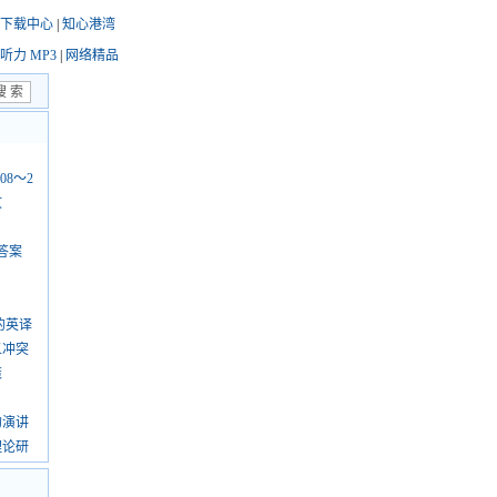
下载中心
|
知心港湾
听力 MP3
|
网络精品
08～2
文
答案
的英译
义冲突
策
的演讲
理论研