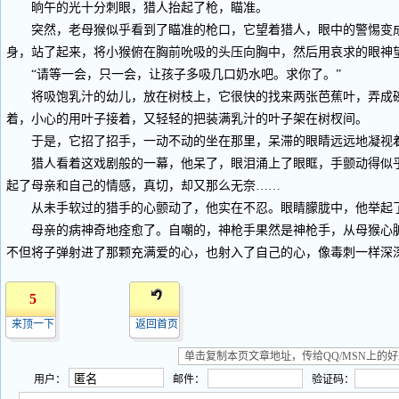
晌午的光十分刺眼，猎人抬起了枪，瞄准。
突然，老母猴似乎看到了瞄准的枪口，它望着猎人，眼中的警惕变成
身，站了起来，将小猴俯在胸前吮吸的头压向胸中，然后用哀求的眼神
“请等一会，只一会，让孩子多吸几口奶水吧。求你了。”
将吸饱乳汁的幼儿，放在树枝上，它很快的找来两张芭蕉叶，弄成碗
着，小心的用叶子接着，又轻轻的把装满乳汁的叶子架在树杈间。
于是，它招了招手，一动不动的坐在那里，呆滞的眼睛远远地凝视
猎人看着这戏剧般的一幕，他呆了，眼泪涌上了眼眶，手颤动得似乎
起了母亲和自己的情感，真切，却又那么无奈……
从未手软过的猎手的心颤动了，他实在不忍。眼睛朦胧中，他举起
母亲的病神奇地痊愈了。自嘲的，神枪手果然是神枪手，从母猴心脏
不但将子弹射进了那颗充满爱的心，也射入了自己的心，像毒刺一样深
5
来顶一下
返回首页
用户：
邮件：
验证码：