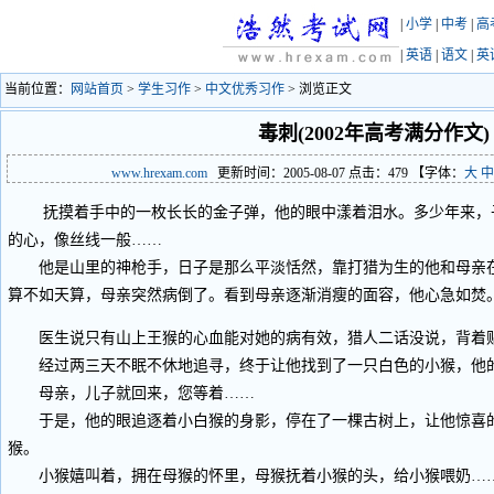
|
小学
|
中考
|
高
|
英语
|
语文
|
英
当前位置：
网站首页
>
学生习作
>
中文优秀习作
> 浏览正文
毒刺(2002年高考满分作文)
www.hrexam.com
更新时间：2005-08-07 点击：
479
【字体：
大
中
抚摸着手中的一枚长长的金子弹，他的眼中漾着泪水。多少年来，
的心，像丝线一般……
他是山里的神枪手，日子是那么平淡恬然，靠打猎为生的他和母亲在
算不如天算，母亲突然病倒了。看到母亲逐渐消瘦的面容，他心急如焚
医生说只有山上王猴的心血能对她的病有效，猎人二话没说，背着
经过两三天不眠不休地追寻，终于让他找到了一只白色的小猴，他
母亲，儿子就回来，您等着……
于是，他的眼追逐着小白猴的身影，停在了一棵古树上，让他惊喜的
猴。
小猴嬉叫着，拥在母猴的怀里，母猴抚着小猴的头，给小猴喂奶…