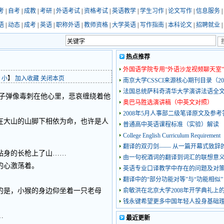
考
|
自考
|
成教
|
考研
|
外语考试
|
资格考试
|
英语教学
|
学生习作
|
论文写作
|
信息服务
|
语
|
动态
|
成考
|
英语
|
职称外语
|
教师资格
|
大学英语
|
写作指南
|
本科论文
|
招聘就业
|
热点推荐
外国语学院专用“外语沙龙视频聊天室”
小
】
加入收藏
关闭本页
南京大学CSSCI来源核心期刊目录（20
法国总统萨科奇清华大学演讲法语全
子弹像毒刺在他心里，悲哀缠绕着他
奥巴马胜选演讲稿（中英文对照）
2008年5月人事部二级笔译原文及参考
大山的山脚下相依为命，也许是人
普通高中英语课程标准（实验）解读
。
College English Curriculum Requirement
翻译的双刃剑—— 从一篇开幕式致辞
贴身的长枪上了山……
由一句祝酒词的翻译到词汇的联想意
的心激荡着。
英语专业口译教学中存在的问题及对
翻译中的“部分功能对等”与“功能相似”
是，小猴的身边仰坐着一只老母
俞敏洪在北京大学2008年开学典礼上
钱永键希望更多中国年轻人投身基础
…
最近更新