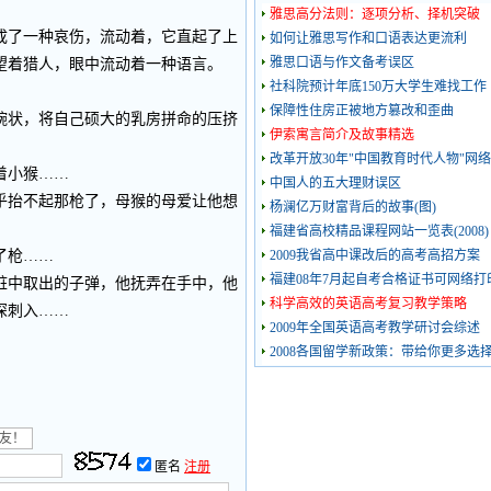
雅思高分法则：逐项分析、择机突破
了一种哀伤，流动着，它直起了上
如何让雅思写作和口语表达更流利
雅思口语与作文备考误区
望着猎人，眼中流动着一种语言。
社科院预计年底150万大学生难找工作
保障性住房正被地方篡改和歪曲
状，将自己硕大的乳房拼命的压挤
伊索寓言简介及故事精选
改革开放30年"中国教育时代人物"网
着小猴……
中国人的五大理财误区
抬不起那枪了，母猴的母爱让他想
杨澜亿万财富背后的故事(图)
福建省高校精品课程网站一览表(2008)
了枪……
2009我省高中课改后的高考高招方案
福建08年7月起自考合格证书可网络打
中取出的子弹，他抚弄在手中，他
科学高效的英语高考复习教学策略
深刺入……
2009年全国英语高考教学研讨会综述
2008各国留学新政策：带给你更多选
匿名
注册