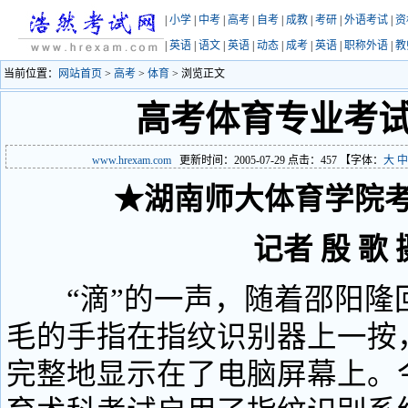
|
小学
|
中考
|
高考
|
自考
|
成教
|
考研
|
外语考试
|
资
|
英语
|
语文
|
英语
|
动态
|
成考
|
英语
|
职称外语
|
教
当前位置：
网站首页
>
高考
>
体育
> 浏览正文
高考体育专业考
www.hrexam.com
更新时间：2005-07-29 点击：
457
【字体：
大
中
★湖南师大体育学院
记者 殷 歌 
“滴”的一声，随着邵阳隆
毛的手指在指纹识别器上一按
完整地显示在了电脑屏幕上。