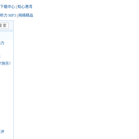
下载中心
|
知心港湾
听力 MP3
|
网络精品
魅力
事
新年快乐！
点评