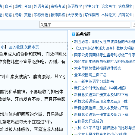
考
|
自考
|
成教
|
考研
|
外语考试
|
资格考试
|
英语教学
|
学生习作
|
论文写作
|
信息服务
|
语
|
动态
|
成考
|
英语
|
职称外语
|
教师资格
|
大学英语
|
写作指南
|
本科论文
|
招聘就业
|
热点推荐
制胜必看：职场女性应该具备的五种
小
】
加入收藏
关闭本页
《CCTV经济生活大调查》数据大揭秘
食用成人的食物和饮料；而父母则总
国家公务员面试考生备考时必做三件
种食物儿童不宜常吃多吃，否则，有
2010年新年感恩与祝福FLASH祝贺
大中华区总裁孙振耀退休感言
全国校园网主页汇总
叶红素皮肤病”、腹痛腹泻，甚至引
大一新生英语学习规划书
我们这个时代的尴尬（中英对照）
酸钙和草酸锌，不易吸收而排出体
新概念英语第四册文本及MP3下载
致骨骼、牙齿发育不良，而且还会影
新概念英语第三册文本及mp3下载
新概念英语第二册文本及听力下载
增加体内胆固醇的含量，容易造成
新概念英语第一册文本及听力下载
自信是怎样炼成的
儿童吃鸡蛋每天不宜超过3个。
六种《八荣八耻》翻译版本的比较与
难以被人体吸收，容易造成人体缺
一个女人是这样衰老的(英汉对照)