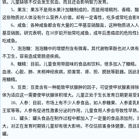
铁。儿童缺铁不仅会发生贫血，而且还会影响智力发育。
5、果冻：果冻不是用水果汁加糖制成的，而是用增稠剂、香精、酸
这些物质对人体没有什么营养人价值，却有一定毒性，吃多或常吃会影
6、咸鱼：各种咸鱼都含有大量的二甲基亚硝酸盐，这种物质进入人
基亚硝胺。研究表明，在10岁前开始常吃咸鱼，成年后患癌症的危险性
吃咸鱼。
7、泡泡糖：泡泡糖中的增塑剂含有微毒，其代谢物苯酚也对人体有
不卫生，容易造成胃肠道疾病。
8、糖精：目前。儿童食用带甜味的食品和饮料，很多加入了糖精。
血液、心脏、肺、末梢神经疾病，损害胃、肾、担、膀胱等脏器。因此
用糖精。
9、豆类：豆类含有一种能致甲状腺肿的因子，可促使甲状腺素排除
体为适应这一需要使甲状腺体积增大。儿童正处于生长发育日期更易受
10、人参：目前，市场上有不少人参食品，如人参糖果、人参麦乳
王浆等等。人参有促进性激素分泌的作用，儿童食用人参会导致性早熟
11、罐头：罐头食品在制作过程中都加入了一定量的食品添加剂，
大，对正在发育时期铁儿童却有很大影响，不仅估损害身体健康，而且
罐。