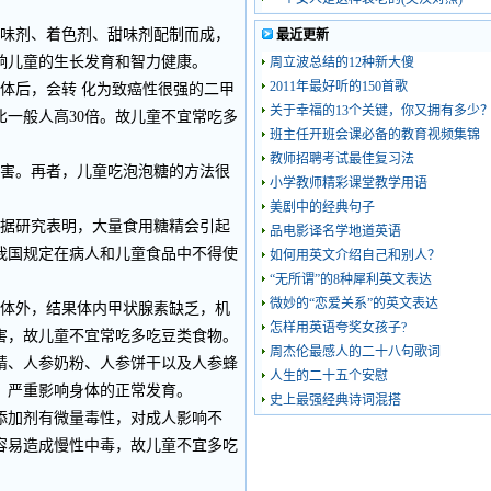
味剂、着色剂、甜味剂配制而成，
最近更新
响儿童的生长发育和智力健康。
周立波总结的12种新大傻
2011年最好听的150首歌
体后，会转 化为致癌性很强的二甲
关于幸福的13个关键，你又拥有多少
比一般人高30倍。故儿童不宜常吃多
班主任开班会课必备的教育视频集锦
教师招聘考试最佳复习法
害。再者，儿童吃泡泡糖的方法很
小学教师精彩课堂教学用语
美剧中的经典句子
据研究表明，大量食用糖精会引起
品电影译名学地道英语
我国规定在病人和儿童食品中不得使
如何用英文介绍自己和别人？
“无所谓”的8种犀利英文表达
微妙的“恋爱关系”的英文表达
体外，结果体内甲状腺素缺乏，机
怎样用英语夸奖女孩子?
害，故儿童不宜常吃多吃豆类食物。
周杰伦最感人的二十八句歌词
精、人参奶粉、人参饼干以及人参蜂
人生的二十五个安慰
，严重影响身体的正常发育。
史上最强经典诗词混搭
添加剂有微量毒性，对成人影响不
容易造成慢性中毒，故儿童不宜多吃