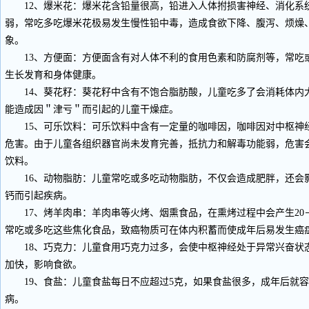
12、爆米花：爆米花含铅量很高，铅进入人体拊损害神经、消化系
弱，常吃多吃爆米花极易发生慢性铅中毒，造成食欲下降、腹泻、烦燥
象。
13、方便面：方便面含有对人体不利的食用色素和防腐剂等，常吃
生长发育和身体健康。
14、葵花籽：葵花籽中含有不饱合脂肪酸，儿童吃多了会消耗体内
能造成因＂津亏＂而引起的儿童干燥症。
15、可乐饮料：可乐饮料中含有一定量的咖啡因，咖啡因对中枢神
危害。由于儿童各组织器官尚未发育完善，抵抗力和解毒功能弱，危害
饮料。
16、动物脂肪：儿童常吃或多吃动物脂肪，不仅会造成肥胖，还会
钙而引起疾病。
17、烤羊肉串：羊肉串等火烤、烟熏食品，在熏烤过程中会产生20－
常吃或多吃这些焦化食品，致癌物质可在体内积蓄而使成年后易发生癌
18、巧克力：儿童食用巧克力过多，会使中枢神经处于异常兴奋状
加快，影响食欲。
19、食盐：儿童食盐每日不应超过5克，如果食盐很多，成年后就容
病。