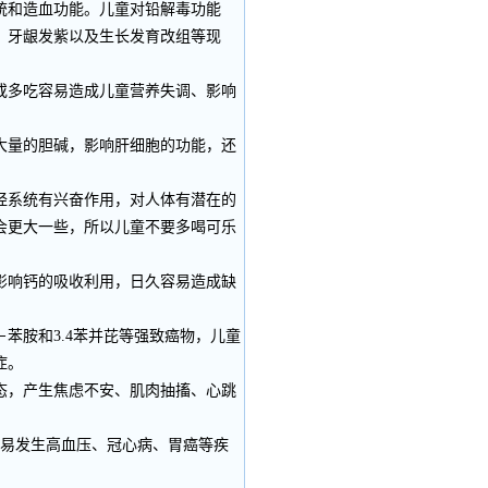
统和造血功能。儿童对铅解毒功能
、牙龈发紫以及生长发育改组等现
或多吃容易造成儿童营养失调、影响
大量的胆碱，影响肝细胞的功能，还
经系统有兴奋作用，对人体有潜在的
会更大一些，所以儿童不要多喝可乐
影响钙的吸收利用，日久容易造成缺
苯胺和3.4苯并芘等强致癌物，儿童
症。
态，产生焦虑不安、肌肉抽搐、心跳
易发生高血压、冠心病、胃癌等疾