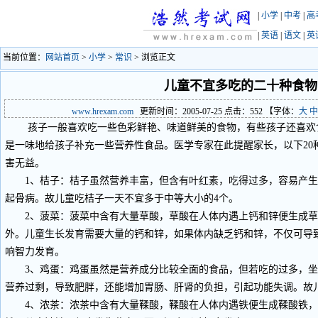
|
小学
|
中考
|
高
|
英语
|
语文
|
英
当前位置：
网站首页
>
小学
>
常识
> 浏览正文
儿童不宜多吃的二十种食物
www.hrexam.com
更新时间：2005-07-25 点击：
552
【字体：
大
中
孩子一般喜欢吃一些色彩鲜艳、味道鲜美的食物，有些孩子还喜欢
是一味地给孩子补充一些营养性食品。医学专家在此提醒家长，以下20
害无益。
1、桔子：桔子虽然营养丰富，但含有叶红素，吃得过多，容易产生“
起骨病。故儿童吃桔子一天不宜多于中等大小的4个。
2、菠菜：菠菜中含有大量草酸，草酸在人体内遇上钙和锌便生成草
外。儿童生长发育需要大量的钙和锌，如果体内缺乏钙和锌，不仅可导
响智力发育。
3、鸡蛋：鸡蛋虽然是营养成分比较全面的食品，但若吃的过多，坐
营养过剩，导致肥胖，还能增加胃肠、肝肾的负担，引起功能失调。故
4、浓茶：浓茶中含有大量鞣酸，鞣酸在人体内遇铁便生成鞣酸铁，