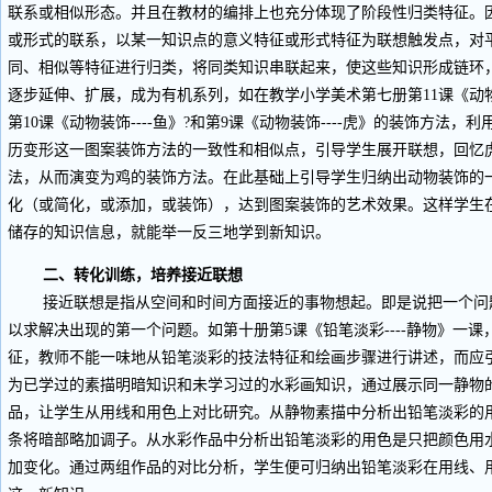
联系或相似形态。并且在教材的编排上也充分体现了阶段性归类特征。
或形式的联系，以某一知识点的意义特征或形式特征为联想触发点，对
同、相似等特征进行归类，将同类知识串联起来，使这些知识形成链环
逐步延伸、扩展，成为有机系列，如在教学小学美术第七册第11课《动物
第10课《动物装饰----鱼》?和第9课《动物装饰----虎》的装饰方法
历变形这一图案装饰方法的一致性和相似点，引导学生展开联想，回忆
法，从而演变为鸡的装饰方法。在此基础上引导学生归纳出动物装饰的
化（或简化，或添加，或装饰），达到图案装饰的艺术效果。这样学生
储存的知识信息，就能举一反三地学到新知识。
二、转化训练，培养接近联想
接近联想是指从空间和时间方面接近的事物想起。即是说把一个问题
以求解决出现的第一个问题。如第十册第5课《铅笔淡彩----静物》一
征，教师不能一味地从铅笔淡彩的技法特征和绘画步骤进行讲述，而应
为已学过的素描明暗知识和未学习过的水彩画知识，通过展示同一静物
品，让学生从用线和用色上对比研究。从静物素描中分析出铅笔淡彩的
条将暗部略加调子。从水彩作品中分析出铅笔淡彩的用色是只把颜色用
加变化。通过两组作品的对比分析，学生便可归纳出铅笔淡彩在用线、