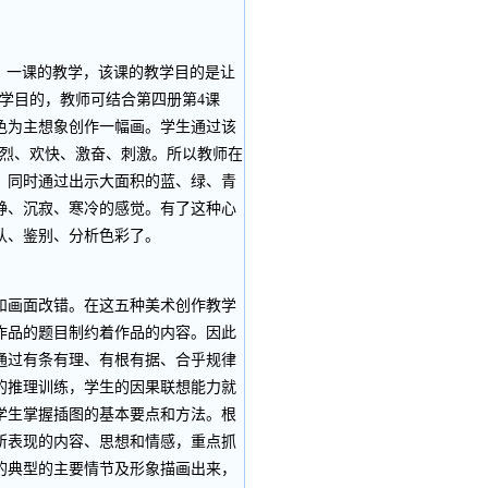
》一课的教学，该课的教学目的是让
学目的，教师可结合第四册第4课
色为主想象创作一幅画。学生通过该
热烈、欢快、激奋、刺激。所以教师在
，同时通过出示大面积的蓝、绿、青
静、沉寂、寒冷的感觉。有了这种心
认、鉴别、分析色彩了。
画面改错。在这五种美术创作教学
作品的题目制约着作品的内容。因此
通过有条有理、有根有据、合乎规律
的推理训练，学生的因果联想能力就
学生掌握插图的基本要点和方法。根
所表现的内容、思想和情感，重点抓
的典型的主要情节及形象描画出来，