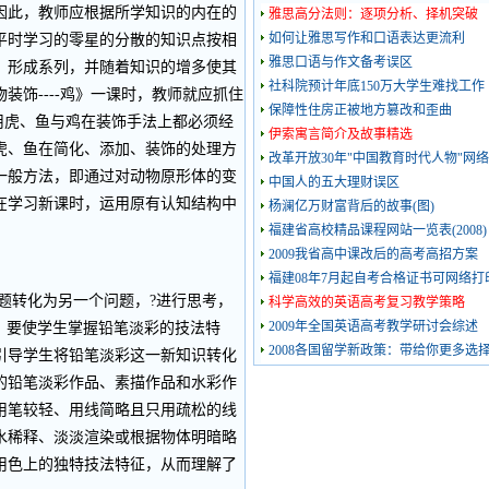
因此，教师应根据所学知识的内在的
雅思高分法则：逐项分析、择机突破
如何让雅思写作和口语表达更流利
平时学习的零星的分散的知识点按相
雅思口语与作文备考误区
，形成系列，并随着知识的增多使其
社科院预计年底150万大学生难找工作
装饰----鸡》一课时，教师就应抓住
保障性住房正被地方篡改和歪曲
，利用虎、鱼与鸡在装饰手法上都必须经
伊索寓言简介及故事精选
虎、鱼在简化、添加、装饰的处理方
改革开放30年"中国教育时代人物"网
一般方法，即通过对动物原形体的变
中国人的五大理财误区
在学习新课时，运用原有认知结构中
杨澜亿万财富背后的故事(图)
福建省高校精品课程网站一览表(2008)
2009我省高中课改后的高考高招方案
福建08年7月起自考合格证书可网络打
转化为另一个问题，?进行思考，
科学高效的英语高考复习教学策略
2009年全国英语高考教学研讨会综述
课，要使学生掌握铅笔淡彩的技法特
2008各国留学新政策：带给你更多选
引导学生将铅笔淡彩这一新知识转化
的铅笔淡彩作品、素描作品和水彩作
用笔较轻、用线简略且只用疏松的线
水稀释、淡淡渲染或根据物体明暗略
用色上的独特技法特征，从而理解了