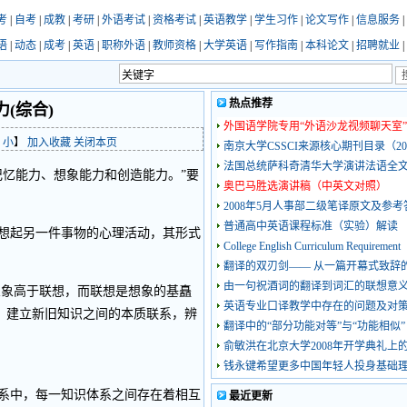
考
|
自考
|
成教
|
考研
|
外语考试
|
资格考试
|
英语教学
|
学生习作
|
论文写作
|
信息服务
|
语
|
动态
|
成考
|
英语
|
职称外语
|
教师资格
|
大学英语
|
写作指南
|
本科论文
|
招聘就业
|
热点推荐
(综合)
外国语学院专用“外语沙龙视频聊天室”
小
】
加入收藏
关闭本页
南京大学CSSCI来源核心期刊目录（20
法国总统萨科奇清华大学演讲法语全
忆能力、想象能力和创造能力。”要
奥巴马胜选演讲稿（中英文对照）
2008年5月人事部二级笔译原文及参考
普通高中英语课程标准（实验）解读
想起另一件事物的心理活动，其形式
College English Curriculum Requirement
翻译的双刃剑—— 从一篇开幕式致辞
由一句祝酒词的翻译到词汇的联想意
象高于联想，而联想是想象的基矗
英语专业口译教学中存在的问题及对
，建立新旧知识之间的本质联系，辨
翻译中的“部分功能对等”与“功能相似”
俞敏洪在北京大学2008年开学典礼上
钱永键希望更多中国年轻人投身基础
系中，每一知识体系之间存在着相互
最近更新