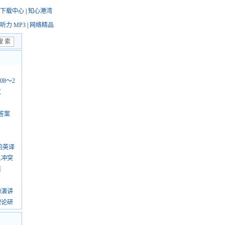
下载中心
|
知心港湾
听力 MP3
|
网络精品
08～2
文
答案
的英译
义冲突
策
的演讲
理论研