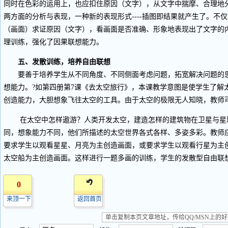
同时在色彩的运用上，也应扣住原因（文字），从文字中揣摩、合理地
两方面的分析与表现，一种新的表现形式----插图即结果就产生了。不
（画面）求证原因（文字），看画面是否准确、形象地表现出了文字的
理训练，强化了因果联想能力。
五、发散训练，培养自由联想
要善于培养学生从不同角度、不同侧面考虑问题，拓宽解决问题的思
想能力。?如第四册第7课《去太空旅行》，本课教学意图是使学生了解
创造能力，大胆想象飞往太空的工具。由于太空的极限无人知晓，教师
在太空中怎样遨游？人类开发太空，建造怎样的建筑物在卫星与星
同，想象能力不同，他们所描述的太空世界各式各样、多姿多彩。教师
要求学生以观看星星、月亮为主创造画面，或要求学生以观看行星为主
太空船为主创造画面。这样进行一题多画的训练，学生的发散型自由联
0
来顶一下
返回首页