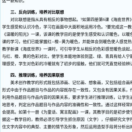
这一新知识。
三、反向训练，培养对比联想
对比联想是指从具有相反的事物想起。?如第四册第6课《海底世界
学生感受和认识冷色，学习在画面中大面积地运用冷色。?要完成这一教
《温暖的阳光》一课，该课的教学目的是使学生感受和认识暖色，以暖
课的学习，他们已能掌握红--橙--黄为暖色，并能体会到暖色使人感觉
教学新课《海底世界》一课时，可引导学生从相反的色彩感觉暖色谈起
与红、橙、黄的色彩对比，使学生本能地体验到蓝、绿、青具有给人宁
理感受，学生对色彩的冷暖就有了初步的接触，他们就可凭直觉经验辨
四、推理训练，培养因果联想
美术创作教学的形式既包括添画、记忆画、想象画，又包括组合画和
形式中由于作品题目与作品的内容既存在一致性，又包含有因果关系，
利用作品题目与作品内容的因果关系，要求学生进行推理训练，让学生
地思考，判定出作品题目与作品内容的准确性和一致性。通过这样经常
会提高。如第十一册《为童话、寓言配画》一课，其教学目的是初步使
据这一教学目的，教师必须引导学生抓住原因（文字），仔细研究文字
住文字内容中的典型、主要的情节及形象，然后运用造型手段将分析出