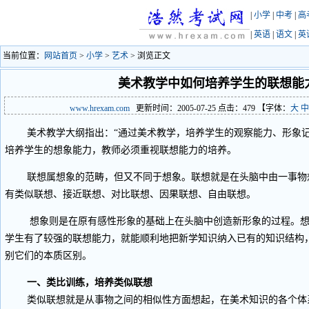
|
小学
|
中考
|
高
|
英语
|
语文
|
英
当前位置：
网站首页
>
小学
>
艺术
> 浏览正文
美术教学中如何培养学生的联想能力
www.hrexam.com
更新时间：2005-07-25 点击：
479
【字体：
大
中
美术教学大纲指出：“通过美术教学，培养学生的观察能力、形象记
培养学生的想象能力，教师必须重视联想能力的培养。
联想属想象的范畴，但又不同于想象。联想就是在头脑中由一事物
有类似联想、接近联想、对比联想、因果联想、自由联想。
想象则是在原有感性形象的基础上在头脑中创造新形象的过程。想
学生有了较强的联想能力，就能顺利地把新学知识纳入已有的知识结构
别它们的本质区别。
一、类比训练，培养类似联想
类似联想就是从事物之间的相似性方面想起，在美术知识的各个体