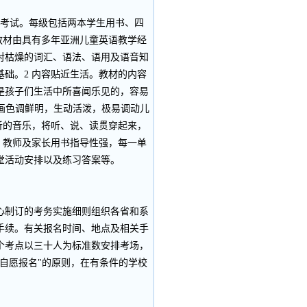
考试。每级包括两本学生用书、四
教材由具有多年亚洲儿童英语教学经
对枯燥的词汇、语法、语用及语音知
础。2 内容贴近生活。教材的内容
是孩子们生活中所喜闻乐见的，容易
图画色调鲜明，生动活泼，极易调动儿
听的音乐，将听、说、读贯穿起来，
。教师及家长用书指导性强，每一单
堂活动安排以及练习答案等。
制订的考务实施细则组织各省和系
手续。有关报名时间、地点及相关手
个考点以三十人为标准数安排考场，
自愿报名"的原则，在有条件的学校