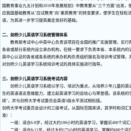
国教育事业九五计划和2010年发展规划》中教育要从"三个方面"出发
应我国基础教育从"应试教育"向"素质教育"的转变要求，使学生在轻松
语，为其进一步学习提高奠定良好的基础。
二、剑桥少儿英语学习系统管理体系
教育部考试中心中英中心负责该项目在全国的推广实施管理，实行两
各省或部分系统内设立承办机构，在统一要求下负责本省、本系统内的
英中心认证的各省或各系统的承办机构负责组织报名及培训考试管理，
对剑桥少儿英语学习系统培训考试的具体实施进行指导。
三、剑桥少儿英语学习系统考试内容
剑桥少儿英语学习系统以学习、培训为重点，从培养少年儿童的英语
生的英语语言思维能力，建立起英语学习的自信心与荣誉感。该系统的学习
续"，并与剑桥大学考试委员会英语5级水平测试相衔接。
剑桥大学考试委员会设计的三级考试，从国际范围来讲，其学时和词汇
准）：
一级：适合6-8岁，经过大约100小时的英语学习，掌握近400个词
二级：适合8-11岁，经过大约175小时的英语学习，掌握约600个词