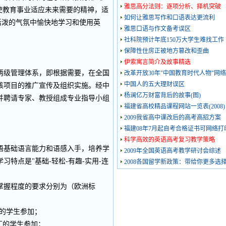
雅思高分法则：逐项分析、择机突破
，使教育事业适应未来需要的精神，适
如何让雅思写作和口语表达更流利
活泼的气氛中愉快地学习和使用英
雅思口语与作文备考误区
社科院预计年底150万大学生难找工作
保障性住房正被地方篡改和歪曲
伊索寓言简介及故事精选
级管理体系，即根据需要，在全国
改革开放30年"中国教育时代人物"网
中国人的五大理财误区
该项目的推广宣传及组织实施。经中
杨澜亿万财富背后的故事(图)
并聘请专家、教授组成专业指导小组
福建省高校精品课程网站一览表(2008)
2009我省高中课改后的高考高招方案
福建08年7月起自考合格证书可网络打
科学高效的英语高考复习教学策略
基础语言能力和语感入手，培养学
2009年全国英语高考教学研讨会综述
特点是"基础-轻松-有趣-实用-连
2008各国留学新政策：带给你更多选
掌握程度的要求分别为（欧洲标
汇的学生参加；
汇的学生参加；