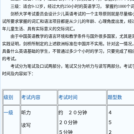
三级：适合9-12岁，经过大约250小时的英语学习， 掌握约1000个
剑桥大学考试委员会设计少儿英语考试的一个主导原则就是尽量缩小
试所要求掌握的词汇和语法项目都是从少儿的年龄、心理角度出发，经
年儿童生活、具有实际意义的交际词汇。
由于中国英语教学的语言环境和教学条件与国外很多国家，尤其是双
实践证明，剑桥所制定的上述欧洲标准在中国并不实用。针对这一情况
具备什么英语基础的学生，不管通过多少个小时的学习，只要完成了相
的考试。
考试分为笔试及口试两部分，笔试又分为听力与读写两部分。考试于
时间及内容如下：
级别
考试内容
考试时间
题型数
一级
听力
约 ２０分钟
４
２０分钟
５
读写
５分钟
２