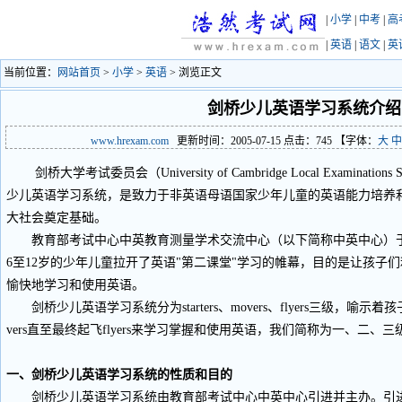
|
小学
|
中考
|
高
|
英语
|
语文
|
英
当前位置：
网站首页
>
小学
>
英语
> 浏览正文
剑桥少儿英语学习系统介绍
www.hrexam.com
更新时间：2005-07-15 点击：
745
【字体：
大
中
剑桥大学考试委员会（University of Cambridge Local Examinatio
少儿英语学习系统，是致力于非英语母语国家少年儿童的英语能力培养和
大社会奠定基础。
教育部考试中心中英教育测量学术交流中心（以下简称中英中心）于1
6至12岁的少年儿童拉开了英语"第二课堂"学习的帷幕，目的是让孩子
愉快地学习和使用英语。
剑桥少儿英语学习系统分为starters、movers、flyers三级，喻示着孩子
vers直至最终起飞flyers来学习掌握和使用英语，我们简称为一、二、三
一、剑桥少儿英语学习系统的性质和目的
剑桥少儿英语学习系统由教育部考试中心中英中心引进并主办。引进