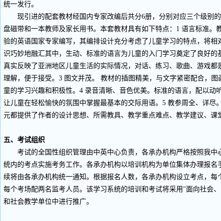
统一发行。
现引进的配套教材经国内专家改编后共分6册，分别对应三个级别的
盘磁带和一本教师及家长用书。本套教材具有如下特点：1 语言标准。
验的英语国家专家编写，其编排设计充分考虑了儿童学习的特点，将相
识巧妙地融汇其中，生动、标准的语言为儿童的入门学习奠定了良好的基
真实反映了亚洲地区儿童生活的实际情况，对话、练习、歌曲、游戏都
理解，便于接受。3 图文并茂。 教材的插图精美，与文字紧密配合，
童的学习兴趣和积极性。4 录音清晰、音色优美。标准的语言，配以动
让儿童在轻松愉快的氛围中掌握最基本的交际用语。5 教参周全、详尽
元都提供了作者的设计思想、所需教具、教学重点难点、教学建议、课
五、考试组织
考试的全国性组织管理由中英中心负责，各承办机构严格按照我中心
统内的考点实施考务工作。各承办机构以培训机构为单位集体办理报名
续将由各承办机构统一通知。根据报名人数，各承办机构设立考点，每
每个考场配两名监考人员。该学习系统的培训和考试将采用"面向社会、
和社会教学单位中进行推广。