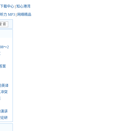
下载中心
|
知心港湾
听力 MP3
|
网络精品
08～2
文
答案
的英译
义冲突
策
的演讲
理论研