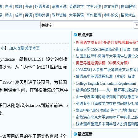
考
|
自考
|
成教
|
考研
|
外语考试
|
资格考试
|
英语教学
|
学生习作
|
论文写作
|
信息服务
|
语
|
动态
|
成考
|
英语
|
职称外语
|
教师资格
|
大学英语
|
写作指南
|
本科论文
|
招聘就业
|
热点推荐
外国语学院专用“外语沙龙视频聊天室”
小
】
加入收藏
关闭本页
南京大学CSSCI来源核心期刊目录（20
法国总统萨科奇清华大学演讲法语全
ns Syndicate，简称UCLES）设计的剑桥
奥巴马胜选演讲稿（中英文对照）
提高，从而为他们迈进21世纪国际
2008年5月人事部二级笔译原文及参考
普通高中英语课程标准（实验）解读
996年夏天引进了该项目，为我国
College English Curriculum Requirement
们利用课余时间，在轻松活泼的气氛中
翻译的双刃剑—— 从一篇开幕式致辞
由一句祝酒词的翻译到词汇的联想意
英语专业口译教学中存在的问题及对
们从刚刚起步starters到渐渐前进mo
翻译中的“部分功能对等”与“功能相似”
级。
俞敏洪在北京大学2008年开学典礼上
钱永键希望更多中国年轻人投身基础
最近更新
该项目的目的在于落实教育部《全