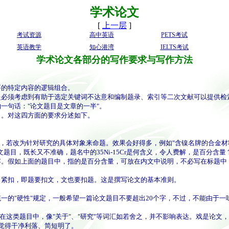
学术论文
[
上一层
]
考试资源
高中英语
PETS考试
英语教学
知心港湾
IELTS考试
学术论文各部分的写作要求与写作方法
的特定内容的逻辑组合。
必须考虑到有助于选定关键词不达意和编制题录、索引等二次文献可以提供检
句话："论文题目是文章的一半"。
。对这四方面的要求分述如下。
改为针对研究的具体对象来命题。效果会好得多，例如"含镍名牌的合金材料疲劳强
题目，既长又不准确，题名中的35Ni-15Cr是何含义，令人费解，是百分
假如上面的题目中，指的是百分含量，可放在内文中说明，不必写在标题中，标题
紧扣，即题要扣文，文也要扣题。这是撰写论文的基本准则。
的"硬性"规定，一般希望一篇论文题目不要超出20个字，不过，不能由于一
这类题目中，像"关于"、"研究"等词汇如若舍之，并不影响表达。戏是论文
来觉得干净利落、简短明了。