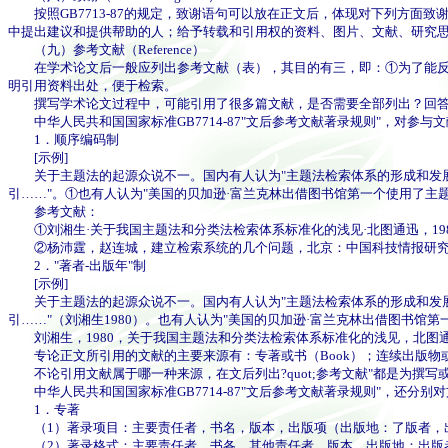
按照GB7713-87的规定，致谢语句可以放在正文后，体现对下列方面
中提出建议和提供帮助的人；给予转载和引用权的资料、图片、文献、研究
（九）参考文献（Reference）
在学术论文后一般应列出参考文献（表），其目的有三，即：①为了能反映
明引用资料出处，便于检索。
撰写学术论文过程中，可能引用了很多篇文献，是否需要全部列出？回答
中华人民共和国国家标准GB7714-87"文后参考文献著录规则"，对参
1．顺序编码制
[示例]
关于主题法的起源众说不一。国内有人认为"主题法检索体系的形成和发展开始于
引……"。①也有人认为"美国的贝加逊·富兰克林出借图书馆第一个使用了主题
参考文献：
①刘湘生·关于我国主题法和分类法检索体系标准化的浅见·北图通迅，1980（
②杨沛霆，赵连城，建立检索系统的几个问题，北京：中国科技情报研究所
2．"著者-出版年"制
[示例]
关于主题法的起源众说不一。国内有人认为"主题法检索体系的形成和发展开始于
引……"（刘湘生1980）。也有人认为"美国的贝加逊·富兰克林出借图书馆第一
刘湘生，1980，关于我国主题法和分类法检索体系标准化的浅见，北图通讯，
专论正文所引用的文献的主要来源有：专著或书（Book）；连续出版物或期刊杂志（Journ
不论引用文献属于哪一种来源，在文后列出?quot;参考文献"都是为撰写
中华人民共和国国家标准GB7714-87"文后参考文献著录规则"，还分
1．专著
（1）著录项目：主要责任者，书名，版本，出版项（出版地：了版者，
（2）著录格式：主要责任者，书各，其他责任者，版本，出版地：出版者