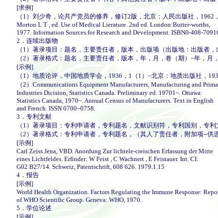
[求例]
（1）刘少奇，论共产党员的修养，修订2版，北京：人民出版社，1962，
Morton L T , ed. Use of Medical Lierature. 2nd ed. London:Butter-worths,
1977. Information Sources for Research and Development. ISBN0-408-7091
2．连续出版物
（1）著录项目：题名，主要责任者，版本，出版项（出版地：出版者，
（2）著录格式：题名，主要责任者，版本，年，月，卷（期）~年，月，
[示例]
（1）地质论评，中国地质学会，1936，1（1）~北京：地质出版社，193
（2）Communications Equipment Manufacturers, Manufacturing and Prima
Industries Dicision, Statistics Canada. Preliminary ed. 19701~. Ottawa:
Statistics Canada, 1970~. Annual Census of Manufacturers. Text in English
and French. ISSN 0700~0758.
3．专利文献
（1）著录项目：专利申请者，专利题名，文献识别符，专利国别，专利
（2）著录格式：专利申请者，专利题名，（其人了责任者，附加项--供
[示例]
Carl Zeiss Jena, VBD. Anordung Zur lichtele-creischen Erfassung der Mitte
eines Lichtfeldes. Erfinder: W Feist , C Wachnert , E Feistauer. Int. CI:
G02 B27/14. Schweiz, Patentschrift, 608 626. 1979.1.15
4．报告
[示例]
World Health Organization. Factors Regulating the Immune Response: Repo
of WHO Scientific Group. Geneva: WHO, 1970.
5．学位论述
[示例]