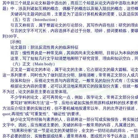
其中前三个就是从论文标题中选出的，而后三个却是从论文内容中选取出来
题）中，涉及到诸如互耦的概念、偶极子的概念以及输入阻抗的概念，这些
关键词与主题词的运用，主要是为了适应计算机检索的需要，以及适应国际计
（五）引言（Intorduction）
引言又称前言，属于整篇论文的引论部分。其写作内容包括：研究的理由、
引言的文字不可冗长，内容选择不必过于分散、琐碎，措词要精炼，要吸引读
到100字。
[示例]
论文题目：胆法反流性胃火的临床特征
前言：慢性胃炎是一种常见病，其病因尚未完全阐明。目前认为本病的致病
这里，写了短短几行文字却清楚地阐明了研究背景、理由和知识空白，同时
（六）正文（Main body）
正文是一篇论文的本论，属于论文的主体，它占据论文的最大篇幅。论文所
这一系列要求，同时也为了做到层次分明、脉络清晰，常常将正文部分人成
段落和划分，应视论文性质与内容而定。一般常见的划分方式有：①实验原材
根据论文内容的需要，还可以灵活地采用其它的段落划分方案，但就一般性情
不为过，论文的新意主要在这里体现。
不少学科的论文，还可再简化一点，例如，医学论文，常将正文部分分成两个大
要写好"材料和方法"这一节，应给出诸如实验所用原料或材料的技术要求
方法应介绍主要的实验过程，但不要机械地按通常以年、月的次序进行描述，
quot;再现性"或"可重复性"、"确证性"的要求。
缺少论文写作经验与素养的人，容易将这一部分写成实验报告，将实验过程
文字中。因此，应当阐述主要的、关键的和非一般常用的内容，凡属通过的
"结果和分析"这一节是论文的关键部分，全文的一切结论由此得出，一切
弃不必要的部分。实验数据或结果，通常用表格、图或照片等予以表达，而