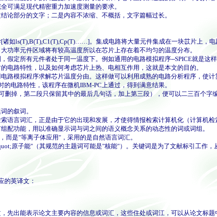
，完全可满足现代精密重力加速度测量的要求。
结论部分的文字；二是内容不浓缩、不概括，文字篇幅过长。
(T),B(T),C1(T),Cp(T)……]。集成电路将大量元件集成在一块苡
，大功率元件区域将有较高温度所以在芯片上存在着不均匀的温度分布。
定所有元件者处于同一温度下。例如通用的电路模拟程序--SPICE就是这
时的电路特性，以及如何考虑芯片上热、电相互作用，这就是本文的目的。
模拟程序求解芯片温度分由。这样做可以利用成熟的电路分析程序，使计算的速
时的电路特性，该程序在微机IBM-PC上通过，得到满意结果。
可删掉，第二段只保留其中的最后几句话，加上第三段），便可以二三百个字
词的叙词。
索语言词汇，正是由于它的出现和发展，才使得情报检索计算机化（计算机检
组配功能，用以准确显示词与词之间的语义概念关系的动态性的词或词组。
而是"等离子体应用"，采用的是自然语言词汇。
ot;原子能"（其规范的主题词可能是"核能"）。关键词是为了文献标引工作
应的英译文：
先出能表示论文主要内容的信息或词汇，这些住处或词江，可以从论文标题中