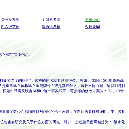
公务员考试
计算机考试
下载中心
四六级英语
普通话考试
今日要闻
索的特定实用信息。
度的研究"，这样的题名就要贴切得多。再如："35Ni-15Cr型铁基高
含量？是重量比？体积比？金属牌号？或是其它什么，请教不得而知，这就叫题目
中只需反映含Ni和Cr这一事实即可。可参考的修改方案为："Ni、Cr合
味追求字数少而影响题目对内容的恰当反映，在遇到两者确有矛时，宁可多用
，总包含有研究及关于什么方面的研究，所以，上述题目便可精炼为："钢水化