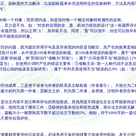
副标题的方法解决，以加副标题来补充说明特定的实验材料，方法及内容等信息
性"。
的每一个对象；而所谓内涵，则是指对每一个概念对象特有属性的反映。
少是不当。如："对农村合理的全、畜、机动力组合的设计"这一标题即存在
不属于命题所指，所以泛用"人"，其外延不当。同理，"畜"可以指牛，但也可以
力和不能使役的对象。
目的问题，因为题目所用字句及其所表现的内容是否醒目，其产生的效果是相
计分析，从中筛选100条有错误的标题。在100条有错误的标题中，属于"省略
进展"的标题，将"肝病治疗"省略为"肝病"）；属于"介词使用不当"错误的占
不妥当）。在使用介词时产生的错误主要有：①省略主语--第一人称代词不达意
错对冠心病的临床及实验研究）；属于"并列关系使用不当"错误的占9%（如："老
动成果，三是便于读者与作者的联系及文献检索（作者索引）。大致分为二
献最大的列为第一作者，贡献次之的，列为第二作者，余类推。注明作者所在单
是论文内容不加注释和评论的简短陈述。其他用是不阅读论文全文即能获得必
容，指明完成了哪些工作；③获得的基本结论和研究成果，突出论文的新见解
幅大小一般限制其字数不超过论文字数的5%。例如，对于6000字的一篇论
不要作自我评价。
量精度要求的日益提高，必须考虑天体对地球重力加速度的影响。本文介绍