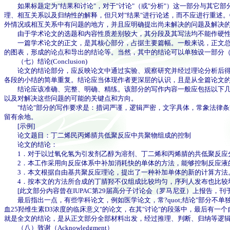
如果标题定为"结果和讨论"，对于"讨论"（或"分析"）这一部分与其它部
理、相互关系以及归纳性的解释，但只对"结果"进行论述，而不应进行重述
外情况或相互关系中有问题的地方，并且应明确提出尚未解决的问题及解决
由于学术论文的选题和内容性质差别较大，其分段及其写法均不能作硬性
一篇学术论文的正文，是其核心部分，占据主要篇幅。一般来说，正文总是
的图表，形成的论点和导出的结论等。当然，其中的结论可以单独设一部分
（七）结论(Conclusion)
论文的结论部分，应反映论文中通过实验、观察研究并经过理论分析后得到
各段的小结的简单重复。结论应当体现作者更深层的认识，且是从全篇论文
结论应该准确、完整、明确、精练。该部分的写作内容一般应包括以下几个
以及对解决这些问题的可能的关键点和方向。
"结论"部分的写作要求是：措词严谨，逻辑严密，文字具体，常象法律条文
留有余地。
[示例]
论文题目：丁二烯民丙烯腈共低聚反应中共聚物组成的控制
论文的结论：
1．对于以过氧化氢为引发剂乙醇为溶剂、丁二烯和丙烯腈的共低聚反应分
2．本工作采用向反应体系中补加消耗快的单体的方法，能够控制反应液
3．本文根据自由基共聚反应理论，提出了一种补加单体的新的计算方法。
4．按本文的方法所合成的丁腈羟不仅组成比较均匀，序列人发布也比较均
[此文部分内容曾在IUPAC第29届高分子讨论会（罗马尼亚）上报告，刊于《
最后指出一点，有些学科论文，例如医学论文，常?quot;结论"部分不单
血25羟维生素D3浓度的临床意义"的论文，在其"讨论"的段落中，最后有一个
就是全文的结论，是从正文部分全部材料出发，经过推理、判断、归纳等逻
（八）致谢（Acknowledgment）