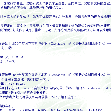
致谢：国家科学基金、资助研究工作的奖学金基金、合同单位、资助和支持的企
思想和设想的所有者；其他应感谢的组织和人。
出真实的科学依据；②为了体现严肃的科学态度，分清是自己的观点或成果
是否定的。事实上，只需要将引用的最重要和最关键的那些文献资料列出即可
与文献的标注方法作了规定。指出：专论正文部分引用的文献的标注方法可以采用顺
1856年英国克雷斯塔多罗（Crestadoro）的《图书馆编制目录技术》
法"。②
2）：19~23
，1963。
1856年英国克雷斯塔多罗（Crestadoro）的《图书馆编制目录技术》
个使用了主题法"（杨沛霆1963）。
（2）19-23。
al）；会议文献或会议记录、资料汇编（Proceedings,edited-collecti
或编辑论著而引用的有关图书资料。
别对文后参考文献的著录项目与著录格式作出了如下规定：
出版年）。
，出版年，（文献数量，丛编项，附注项，文献标准编号--以上供选择）。