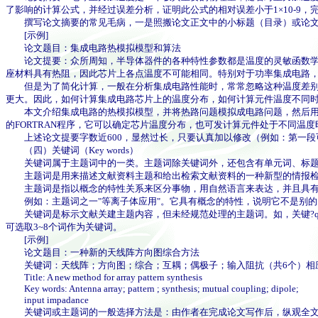
了影响的计算公式，并经过误差分析，证明此公式的相对误差小于1×10-9
撰写论文摘要的常见毛病，一是照搬论文正文中的小标题（目录）或论文
[示例]
论文题目：集成电路热模拟模型和算法
论文提要：众所周知，半导体器件的各种特性参数都是温度的灵敏函数学[诸如ls
座材料具有热阻，因此芯片上各点温度不可能相同。特别对于功率集成电路
但是为了简化计算，一般在分析集成电路性能时，常常忽略这种温度差别，假
更大。因此，如何计算集成电路芯片上的温度分布，如何计算元件温度不同
本文介绍集成电路的热模拟模型，并将热路问题模拟成电路问题，然后用电路
的FORTRAN程序，它可以确定芯片温度分布，也可发计算元件处于不同温度
上述论文提要字数近600，显然过长，只要认真加以修改（例如：第一段
（四）关键词（Key words）
关键词属于主题词中的一类。主题词除关键词外，还包含有单元词、标题
主题词是用来描述文献资料主题和给出检索文献资料的一种新型的情报检
主题词是指以概念的特性关系来区分事物，用自然语言来表达，并且具有
例如：主题词之一"等离子体应用"。它具有概念的特性，说明它不是别的，
关键词是标示文献关建主题内容，但未经规范处理的主题词。如，关键?qu
可选取3~8个词作为关键词。
[示例]
论文题目：一种新的天线阵方向图综合方法
关键词：天线阵；方向图；综合；互耦；偶极子；输入阻抗（共6个）相
Title: A new method for array pattern synthesis
Key words: Antenna array; pattern ; synthesis; mutual coupling; dipole;
input impadance
关键词或主题词的一般选择方法是：由作者在完成论文写作后，纵观全文，