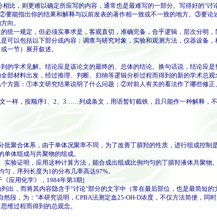
分相比，则更难以确定所应写的内容，通常也是最难写的一部分。写得好的"讨论
。②要能指出你的结果和解释与以前发表的著作相一致或不一致的地方。③要论
的方向。
的统一规定，但必须实事求是，客观直切，准确完备，合乎逻辑，层次分明，
可以包括以下部分或内容：调查与研究对象，实验和观测方法，仪器设备，
（或一节）展开叙述。
的学术见解。结论应是该论文的最终的、总体的结论。换句话说，结论应是
的全部材料出发，经过推理、判断、归纳等逻辑分析过程而得到的新的学术总观
方面：①本文研究结果说明了什么问题；②对前人有关的看法作了哪些修正
一样，按顺序1、2、3……列成条文，用语暂钉截铁，且只能作一种解释，
批聚合体系，由于单体况聚率不同，为了改善丁腈羟的性质，进行组成控制
的单体组成与共聚物的组成。
实验证明，应用这种计算方法，能合成出组成比例均匀的丁腈羟液体共聚物。
匀，序列长度为1的分布几率高达97%。
应用化学》，1984年第3期]
独列出，而将其内容隐含于"讨论"部分的文字中（常在最后部位，也是最简短
自然段，为："本研究说明，CPBA法测定血25-OH-D浓度，不仅方法简便
辑思维过程而得到的总观念。