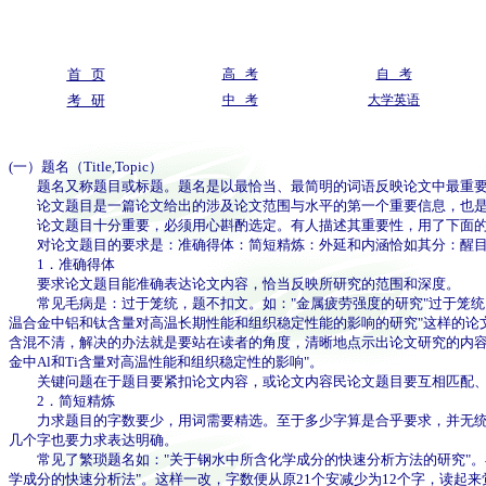
首 页
高 考
自 考
考 研
中 考
大学英语
(一）题名（Title,Topic）
题名又称题目或标题。题名是以最恰当、最简明的词语反映论文中最重要
论文题目是一篇论文给出的涉及论文范围与水平的第一个重要信息，也是
论文题目十分重要，必须用心斟酌选定。有人描述其重要性，用了下面的一
对论文题目的要求是：准确得体：简短精炼：外延和内涵恰如其分：醒目
1．准确得体
要求论文题目能准确表达论文内容，恰当反映所研究的范围和深度。
常见毛病是：过于笼统，题不扣文。如："金属疲劳强度的研究"过于笼统，若
温合金中铝和钛含量对高温长期性能和组织稳定性能的影响的研究"这样的论文
含混不清，解决的办法就是要站在读者的角度，清晰地点示出论文研究的内容。
金中Al和Ti含量对高温性能和组织稳定性的影响"。
关键问题在于题目要紧扣论文内容，或论文内容民论文题目要互相匹配、
2．简短精炼
力求题目的字数要少，用词需要精选。至于多少字算是合乎要求，并无统一
几个字也要力求表达明确。
常见了繁琐题名如："关于钢水中所含化学成分的快速分析方法的研究"。在
学成分的快速分析法"。这样一改，字数便从原21个安减少为12个字，读起