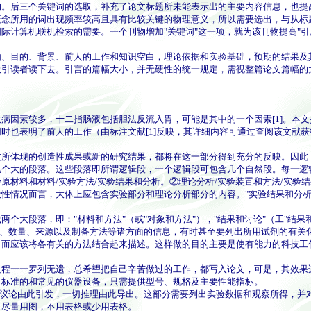
的。后三个关键词的选取，补充了论文标题所未能表示出的主要内容信息，也提
概念所用的词出现频率较高且具有比较关键的物理意义，所以需要选出，与从标
算机联机检索的需要。一个刊物增加"关键词"这一项，就为该刊物提高"引用
目的、背景、前人的工作和知识空白，理论依据和实验基础，预期的结果及
者读下去。引言的篇幅大小，并无硬性的统一规定，需视整篇论文篇幅的大小及论
因素较多，十二指肠液包括胆法反流入胃，可能是其中的一个因素[1]。本文
也表明了前人的工作（由标注文献[1]反映，其详细内容可通过查阅该文献获
体现的创造性成果或新的研究结果，都将在这一部分得到充分的反映。因此
几个大的段落。这些段落即所谓逻辑段，一个逻辑段可包含几个自然段。每一逻
料和材料/实验方法/实验结果和分析。②理论分析/实验装置和方法/实验结
况而言，大体上应包含实验部分和理论分析部分的内容。"实验结果和分析"
段落，即："材料和方法"（或"对象和方法"），"结果和讨论"（工"结果和
、数量、来源以及制备方法等诸方面的信息，有时甚至要列出所用试剂的有关
而应该将各有关的方法结合起来描述。这样做的目的主要是使有能力的科技工
一一罗列无遗，总希望把自己辛苦做过的工作，都写入论文，可是，其效果
、标准的和常见的仪器设备，只需提供型号、规格及主要性能指标。
议论由此引发，一切推理由此导出。这部分需要列出实验数据和观察所得，并
且尽量用图，不用表格或少用表格。