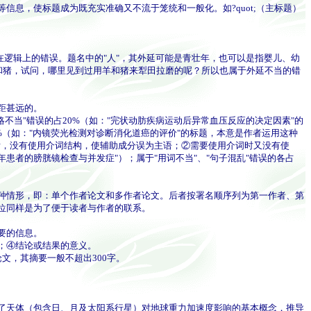
，使标题成为既充实准确又不流于笼统和一般化。如?quot;（主标题）
逻辑上的错误。题名中的"人"，其外延可能是青壮年，也可以是指婴儿、幼
指羊和猪，试问，哪里见到过用羊和猪来犁田拉磨的呢？所以也属于外延不当的错
距甚远的。
不当"错误的占20%（如："完状动肪疾病运动后异常血压反应的决定因素"的
12%（如："内镜荧光检测对诊断消化道癌的评价"的标题，本意是作者运用这种
后，没有使用介词结构，使辅助成分误为主语；②需要使用介词时又没有使
年患者的膀胱镜检查与并发症"）；属于"用词不当"、"句子混乱"错误的各占
种情形，即：单个作者论文和多作者论文。后者按署名顺序列为第一作者、第
位同样是为了便于读者与作者的联系。
要的信息。
；④结论或结果的意义。
文，其摘要一般不超出300字。
了天体（包含日、月及太阳系行星）对地球重力加速度影响的基本概念，推导