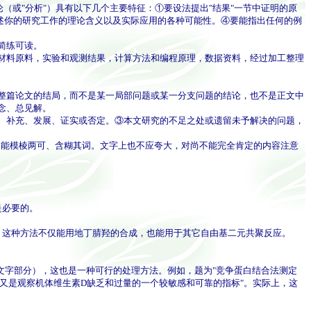
（或"分析"）具有以下几个主要特征：①要设法提出"结果"一节中证明的原
述你的研究工作的理论含义以及实际应用的各种可能性。④要能指出任何的例
简练可读。
材料原料，实验和观测结果，计算方法和编程原理，数据资料，经过加工整理
整篇论文的结局，而不是某一局部问题或某一分支问题的结论，也不是正文中
念、总见解。
、补充、发展、证实或否定。③本文研究的不足之处或遗留未予解决的问题，
不能模棱两可、含糊其词。文字上也不应夸大，对尚不能完全肯定的内容注意
是必要的。
这种方法不仅能用地丁腈羟的合成，也能用于其它自由基二元共聚反应。
的文字部分），这也是一种可行的处理方法。例如，题为"竞争蛋白结合法测定
，同时又是观察机体维生素D缺乏和过量的一个较敏感和可靠的指标"。实际上，这