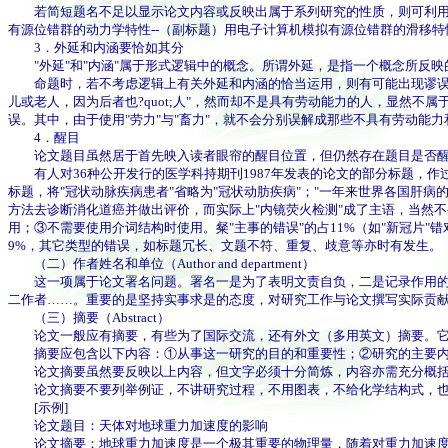
若简短题名不足以显示论文内容或反映出属于系列研究的性质，则可利用正、
有源位错群的动力学特性--（副标题）用电子计算机模拟有源位错群的滑移特
3．外延和内涵要恰如其分
"外延"和"内涵"属于形式逻辑中的概念。所谓外延，是指一个概念所反映
命题时，若不考虑逻辑上有关外延和内涵的恰当运用，则有可能出现谬误，至
儿或老人，因为后者也?quot;人"，然而却不是具有劳动能力的人，显然
误。其中，由于使用"劳力"与"畜力"，就不会分别误解成那些不具有劳动能
4．醒目
论文题目虽然居于首先映入读者眼帘的醒目位置，但仍然存在题目是否醒
有人对36种公开发行的医学科持期刊1987年发表的论文的部分标题，作过统
标题，将"冠状动脉疾病患者"省略为"冠状动肪疾病"；"一年来世界各国肝病的
方法去诊断消化道癌并做出评价，而实际上"内镜荧火检测"成了主语，当然
用；③不需要使用介词结构时使用。粲"主事的错误"的占11%（如"新冠片"
9%，其它类型的错误，如标题冗长、文题不符、重复、歧意等亦时有发生。
（二）作者姓名和单位（Author and department）
这一项属于论文署名问题。署名一是为了表明文责自负，二是记录作用的劳
二作者……。重要的是坚持实事求是的态度，对研究工作与论文撰写实际贡
（三）摘要（Abstract）
论文一般应有摘要，有些为了国际交流，还有外文（多用英文）摘要。它
摘要应包含以下内容：①从事这一研究的目的和重要性；②研究的主要内
论文摘要虽然要反映以上内容，但文字必须十分简炼，内容亦需充分概括，篇
论文摘要不要列举例证，不讲研究过程，不用图表，不给化学结构式，也
[示例]
论文题目：天体对地球重力加速度的影响
论文摘要：地球重力加速度是一个极其重要的物理量，随着对重力加速度测