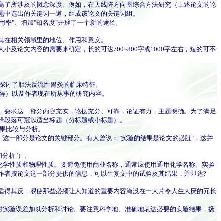
高了所涉及的概念深度。例如，在天线阵方向图综合方法研究（上述论文的论
题中选出的关键词一道，组成该论文的关键词组。
率"、增加"知名度"开辟了一个新的途径。
其在相关领域里的地位、作用和意义。
文内容的需要来确定，长的可达700~800字或1000字左右，短的可不
探讨了胆法反流性胃炎的临床特征。
得）以及作者现在所从事的研究内容。
，要求这一部分内容充实，论据充分、可靠，论证有力，主题明确。为了满足
辑段落可冠以适当标题（分标题或小标题）。
果比较与分析。
这一部分是论文的关键部分。有人曾说："实验的结果是论文的必脏"，这并
分析"）。
化学性质和物理性质。要避免使用商业名称，通常应使用通用化学名称。实验
作者按论文这一部分提供的信息，可以生复文中的试验及其结果，并即达?
适得其反，易使那些必须让人知道的重要内容淹没在一大片令人生大厌的冗长
对实验误差加以分析和讨论。要注意科学地、准确地表达必要的实验结果，扬